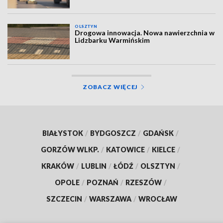
OLSZTYN
Drogowa innowacja. Nowa nawierzchnia w
Lidzbarku Warmińskim
ZOBACZ WIĘCEJ
BIAŁYSTOK
/
BYDGOSZCZ
/
GDAŃSK
/
GORZÓW WLKP.
/
KATOWICE
/
KIELCE
/
KRAKÓW
/
LUBLIN
/
ŁÓDŹ
/
OLSZTYN
/
OPOLE
/
POZNAŃ
/
RZESZÓW
/
SZCZECIN
/
WARSZAWA
/
WROCŁAW