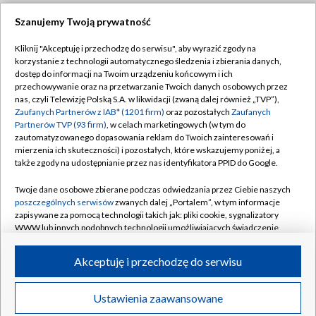
Szanujemy Twoją prywatność
Dołącz do nas:
Kliknij "Akceptuję i przechodzę do serwisu", aby wyrazić zgody na
korzystanie z technologii automatycznego śledzenia i zbierania danych,
TVP
dostęp do informacji na Twoim urządzeniu końcowym i ich
Abonament TVP
przechowywanie oraz na przetwarzanie Twoich danych osobowych przez
Regulamin TVP
nas, czyli Telewizję Polską S.A. w likwidacji (zwaną dalej również „TVP”),
Emisja w TVP
Polityka prywatności
Zaufanych Partnerów z IAB* (1201 firm)
oraz pozostałych
Zaufanych
Partnerów TVP (93 firm)
, w celach marketingowych (w tym do
Centrum informacji TVP
Moje zgody
zautomatyzowanego dopasowania reklam do Twoich zainteresowań i
mierzenia ich skuteczności) i pozostałych, które wskazujemy poniżej, a
Naziemna Telewizja Cyfrowa
Pomoc
także zgody na udostępnianie przez nas identyfikatora PPID do Google.
Sklep TVP
Biuro reklamy
Twoje dane osobowe zbierane podczas odwiedzania przez Ciebie naszych
Rada Programowa
Kontakt
poszczególnych serwisów
zwanych dalej „Portalem”, w tym informacje
zapisywane za pomocą technologii takich jak: pliki cookie, sygnalizatory
System NOS
WWW lub innych podobnych technologii umożliwiających świadczenie
dopasowanych i bezpiecznych usług, personalizację treści oraz reklam,
Informacje o nadawcy
Kanały
udostępnianie funkcji mediów społecznościowych oraz analizowanie
Akceptuję i przechodzę do serwisu
ruchu w Internecie.
Program dla prasy
©2026 Telewizja Polska S.A. w likwidacji
Biuro Reklamy
Twoje dane osobowe zbierane podczas odwiedzania przez Ciebie
Ustawienia zaawansowane
poszczególnych serwisów
na Portalu, takie jak adresy IP, identyfikatory
Ogłoszenie przetargowe