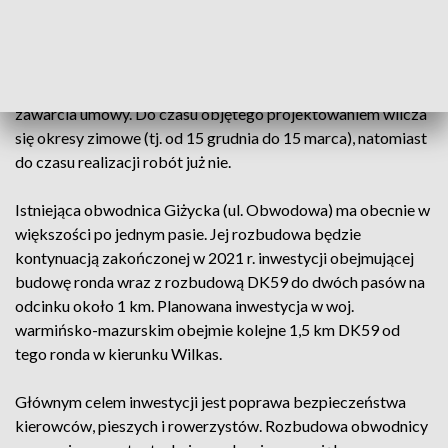
Jak wyjaśnił, prace projektowe i roboty wraz z uzyskaniem
decyzji o pozwoleniu na użytkowanie powinny zostać
ukończone w terminie nie dłuższym niż 36 miesięcy od daty
zawarcia umowy. Do czasu objętego projektowaniem wlicza
się okresy zimowe (tj. od 15 grudnia do 15 marca), natomiast
do czasu realizacji robót już nie.
Istniejąca obwodnica Giżycka (ul. Obwodowa) ma obecnie w
większości po jednym pasie. Jej rozbudowa będzie
kontynuacją zakończonej w 2021 r. inwestycji obejmującej
budowę ronda wraz z rozbudową DK59 do dwóch pasów na
odcinku około 1 km. Planowana inwestycja w woj.
warmińsko-mazurskim obejmie kolejne 1,5 km DK59 od
tego ronda w kierunku Wilkas.
Głównym celem inwestycji jest poprawa bezpieczeństwa
kierowców, pieszych i rowerzystów. Rozbudowa obwodnicy