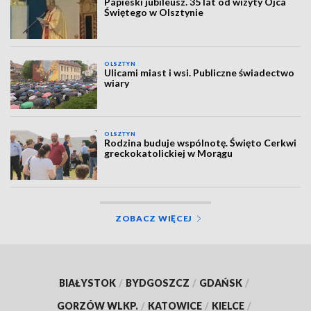
Papieski jubileusz. 35 lat od wizyty Ojca
Świętego w Olsztynie
OLSZTYN
Ulicami miast i wsi. Publiczne świadectwo
wiary
OLSZTYN
Rodzina buduje wspólnotę. Święto Cerkwi
greckokatolickiej w Morągu
ZOBACZ WIĘCEJ
BIAŁYSTOK
/
BYDGOSZCZ
/
GDAŃSK
/
GORZÓW WLKP.
/
KATOWICE
/
KIELCE
/