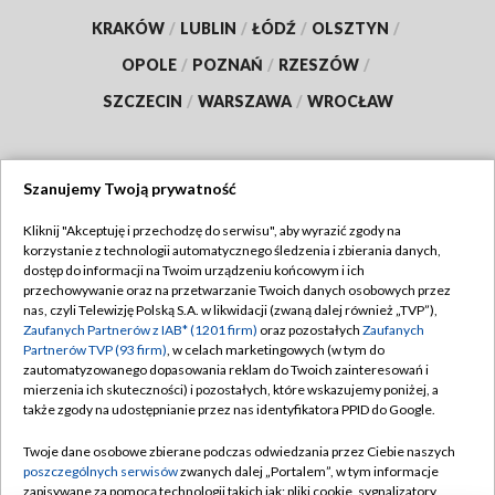
KRAKÓW
/
LUBLIN
/
ŁÓDŹ
/
OLSZTYN
/
OPOLE
/
POZNAŃ
/
RZESZÓW
/
SZCZECIN
/
WARSZAWA
/
WROCŁAW
Szanujemy Twoją prywatność
Dołącz do nas:
Kliknij "Akceptuję i przechodzę do serwisu", aby wyrazić zgody na
korzystanie z technologii automatycznego śledzenia i zbierania danych,
TVP
dostęp do informacji na Twoim urządzeniu końcowym i ich
Abonament TVP
przechowywanie oraz na przetwarzanie Twoich danych osobowych przez
Regulamin TVP
nas, czyli Telewizję Polską S.A. w likwidacji (zwaną dalej również „TVP”),
Emisja w TVP
Polityka prywatności
Zaufanych Partnerów z IAB* (1201 firm)
oraz pozostałych
Zaufanych
Partnerów TVP (93 firm)
, w celach marketingowych (w tym do
Centrum informacji TVP
Moje zgody
zautomatyzowanego dopasowania reklam do Twoich zainteresowań i
mierzenia ich skuteczności) i pozostałych, które wskazujemy poniżej, a
Naziemna Telewizja Cyfrowa
Pomoc
także zgody na udostępnianie przez nas identyfikatora PPID do Google.
Sklep TVP
Biuro reklamy
Twoje dane osobowe zbierane podczas odwiedzania przez Ciebie naszych
Rada Programowa
Kontakt
poszczególnych serwisów
zwanych dalej „Portalem”, w tym informacje
zapisywane za pomocą technologii takich jak: pliki cookie, sygnalizatory