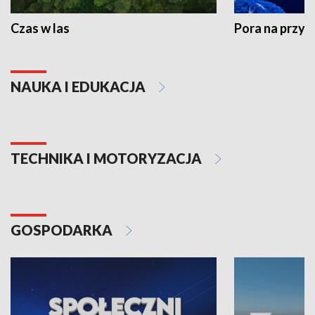
Czas w las
Pora na przyr
NAUKA I EDUKACJA
TECHNIKA I MOTORYZACJA
GOSPODARKA