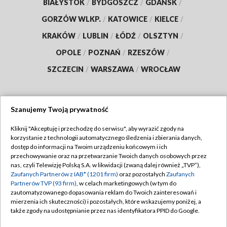
BIAŁYSTOK
/
BYDGOSZCZ
/
GDAŃSK
/
GORZÓW WLKP.
/
KATOWICE
/
KIELCE
/
KRAKÓW
/
LUBLIN
/
ŁÓDŹ
/
OLSZTYN
/
OPOLE
/
POZNAŃ
/
RZESZÓW
/
SZCZECIN
/
WARSZAWA
/
WROCŁAW
Szanujemy Twoją prywatność
Dołącz do nas:
Kliknij "Akceptuję i przechodzę do serwisu", aby wyrazić zgody na
korzystanie z technologii automatycznego śledzenia i zbierania danych,
TVP
dostęp do informacji na Twoim urządzeniu końcowym i ich
Abonament TVP
przechowywanie oraz na przetwarzanie Twoich danych osobowych przez
Regulamin TVP
nas, czyli Telewizję Polską S.A. w likwidacji (zwaną dalej również „TVP”),
Emisja w TVP
Zaufanych Partnerów z IAB* (1201 firm)
oraz pozostałych
Zaufanych
Polityka prywatności
Partnerów TVP (93 firm)
, w celach marketingowych (w tym do
Centrum informacji TVP
Moje zgody
zautomatyzowanego dopasowania reklam do Twoich zainteresowań i
mierzenia ich skuteczności) i pozostałych, które wskazujemy poniżej, a
Naziemna Telewizja Cyfrowa
Pomoc
także zgody na udostępnianie przez nas identyfikatora PPID do Google.
Sklep TVP
Biuro reklamy