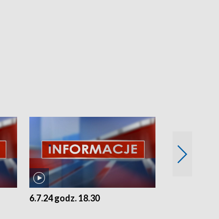
6.7.24 godz. 18.30
5.7.24 godz. 