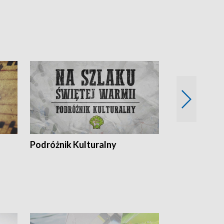
Podróżnik Kulturalny
Okolice Szla