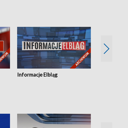
Informacje Elbląg
Wstaje nowy