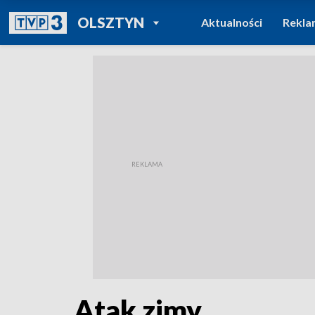
POWRÓT DO
OLSZTYN
Aktualności
Rekla
TVP REGIONY
Atak zimy