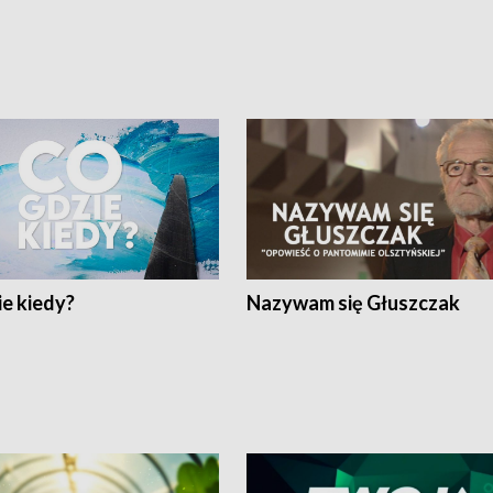
e kiedy?
Nazywam się Głuszczak