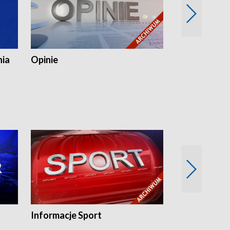
nia
Opinie
Opinie Elblą
Informacje Sport
Flesz sport