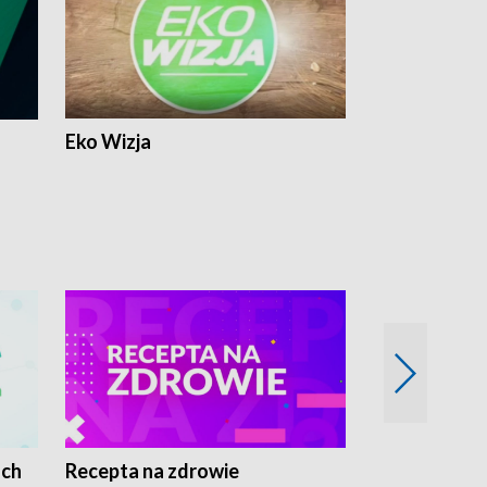
Eko Wizja
ach
Recepta na zdrowie
Wybieram z