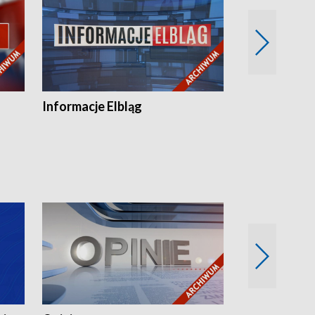
Informacje Elbląg
Wstaje nowy