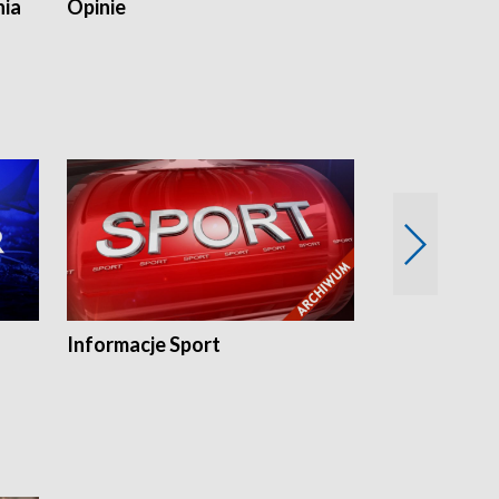
nia
Opinie
Opinie Elblą
Informacje Sport
Flesz sport