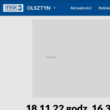
POWRÓT DO
OLSZTYN
Aktualności
Rekla
TVP REGIONY
18.11.22 godz. 16.