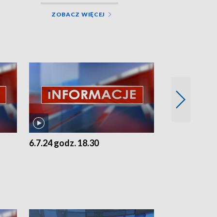
ZOBACZ WIĘCEJ
6.7.24 godz. 18.30
5.7.24 godz. 