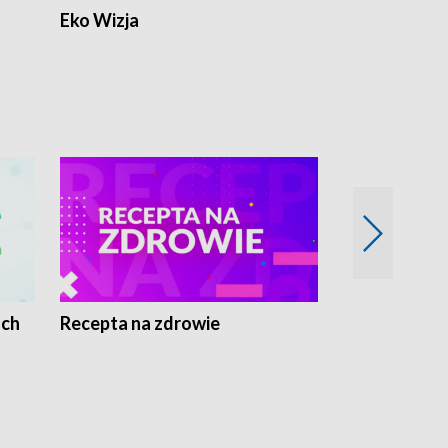
Eko Wizja
ach
Recepta na zdrowie
Wybieram z