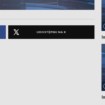
UDOSTĘPNIJ NA X
I
I