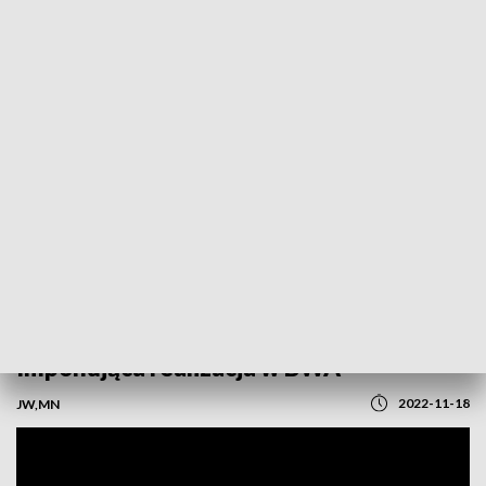
POWRÓT DO
OLSZTYN
TVP REGIONY
Lęk we współczesnym świecie.
Imponująca realizacja w BWA
2022-11-18
JW,MN