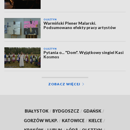
OLSZTYN
Warmiński Plener Malarski.
Podsumowano efekty pracy artystów
OLSZTYN
Pytania o... "Dom". Wyjątkowy singiel Kasi
Kosmos
ZOBACZ WIĘCEJ
BIAŁYSTOK
/
BYDGOSZCZ
/
GDAŃSK
/
GORZÓW WLKP.
/
KATOWICE
/
KIELCE
/