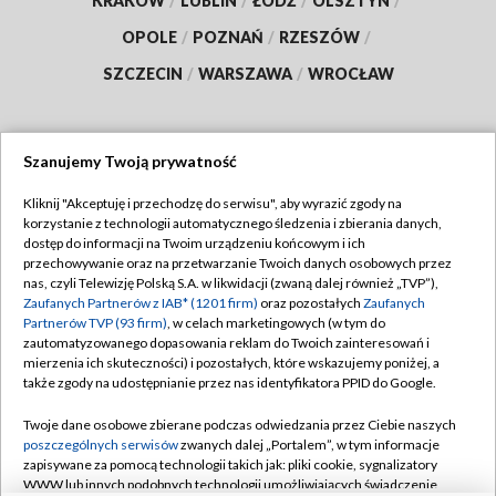
KRAKÓW
/
LUBLIN
/
ŁÓDŹ
/
OLSZTYN
/
OPOLE
/
POZNAŃ
/
RZESZÓW
/
SZCZECIN
/
WARSZAWA
/
WROCŁAW
Szanujemy Twoją prywatność
Dołącz do nas:
Kliknij "Akceptuję i przechodzę do serwisu", aby wyrazić zgody na
korzystanie z technologii automatycznego śledzenia i zbierania danych,
TVP
dostęp do informacji na Twoim urządzeniu końcowym i ich
Abonament TVP
przechowywanie oraz na przetwarzanie Twoich danych osobowych przez
Regulamin TVP
nas, czyli Telewizję Polską S.A. w likwidacji (zwaną dalej również „TVP”),
Emisja w TVP
Polityka prywatności
Zaufanych Partnerów z IAB* (1201 firm)
oraz pozostałych
Zaufanych
Partnerów TVP (93 firm)
, w celach marketingowych (w tym do
Centrum informacji TVP
Moje zgody
zautomatyzowanego dopasowania reklam do Twoich zainteresowań i
mierzenia ich skuteczności) i pozostałych, które wskazujemy poniżej, a
Naziemna Telewizja Cyfrowa
Pomoc
także zgody na udostępnianie przez nas identyfikatora PPID do Google.
Sklep TVP
Biuro reklamy
Twoje dane osobowe zbierane podczas odwiedzania przez Ciebie naszych
Rada Programowa
Kontakt
poszczególnych serwisów
zwanych dalej „Portalem”, w tym informacje
zapisywane za pomocą technologii takich jak: pliki cookie, sygnalizatory
System NOS
WWW lub innych podobnych technologii umożliwiających świadczenie