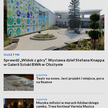
OLSZTYN
Sprawdź „Widok z góry”. Wystawa dzieł Stefana Knappa
w Galerii Sztuki BWA w Olsztynie
OLSZTYN
Teatr na nowo. Jest projekt i miejsce, pora
na finanse
OLSZTYN
Muzyka miłości w murach lidzbarskiego
zamku. Trwa festiwal Varmia Musica