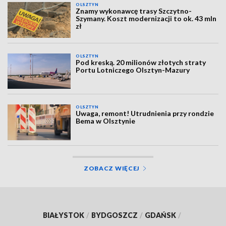
OLSZTYN
Znamy wykonawcę trasy Szczytno-
Szymany. Koszt modernizacji to ok. 43 mln
zł
OLSZTYN
Pod kreską. 20 milionów złotych straty
Portu Lotniczego Olsztyn-Mazury
OLSZTYN
Uwaga, remont! Utrudnienia przy rondzie
Bema w Olsztynie
ZOBACZ WIĘCEJ
BIAŁYSTOK
/
BYDGOSZCZ
/
GDAŃSK
/