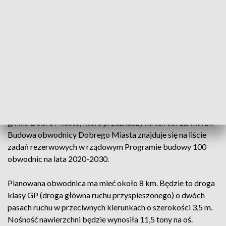
piątek rzecznik olsztyńskiego oddziału GDDKiA Karol
Głębocki. Wykonawca - konsorcjum firm STI z Warszawy i
S.Te.P. z Włoch - zrealizuje to zadanie w terminie 42 miesięcy
za 3,38 mln zł.
"Oznacza to, że w połowie 2026 roku będziemy gotowi do
ogłoszenia przetargu na realizację obwodnicy Dobrego
Miasta w systemie Projektuj i buduj" - wyjaśnił.
Udział w kosztach prac przygotowawczych będzie miała
gmina Dobre Miasto, która przeznaczy na ten cel 1,5 mln zł.
Budowa obwodnicy Dobrego Miasta znajduje się na liście
zadań rezerwowych w rządowym Programie budowy 100
obwodnic na lata 2020-2030.
Planowana obwodnica ma mieć około 8 km. Będzie to droga
klasy GP (droga główna ruchu przyspieszonego) o dwóch
pasach ruchu w przeciwnych kierunkach o szerokości 3,5 m.
Nośność nawierzchni będzie wynosiła 11,5 tony na oś.