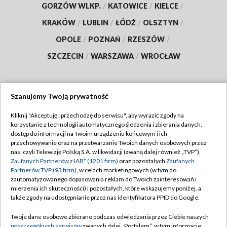
GORZÓW WLKP.
/
KATOWICE
/
KIELCE
/
KRAKÓW
/
LUBLIN
/
ŁÓDŹ
/
OLSZTYN
/
OPOLE
/
POZNAŃ
/
RZESZÓW
/
SZCZECIN
/
WARSZAWA
/
WROCŁAW
Szanujemy Twoją prywatność
Dołącz do nas:
Kliknij "Akceptuję i przechodzę do serwisu", aby wyrazić zgody na
korzystanie z technologii automatycznego śledzenia i zbierania danych,
TVP
dostęp do informacji na Twoim urządzeniu końcowym i ich
Abonament TVP
przechowywanie oraz na przetwarzanie Twoich danych osobowych przez
Regulamin TVP
nas, czyli Telewizję Polską S.A. w likwidacji (zwaną dalej również „TVP”),
Emisja w TVP
Polityka prywatności
Zaufanych Partnerów z IAB* (1201 firm)
oraz pozostałych
Zaufanych
Partnerów TVP (93 firm)
, w celach marketingowych (w tym do
Centrum informacji TVP
Moje zgody
zautomatyzowanego dopasowania reklam do Twoich zainteresowań i
mierzenia ich skuteczności) i pozostałych, które wskazujemy poniżej, a
Naziemna Telewizja Cyfrowa
Pomoc
także zgody na udostępnianie przez nas identyfikatora PPID do Google.
Sklep TVP
Biuro reklamy
Twoje dane osobowe zbierane podczas odwiedzania przez Ciebie naszych
Rada Programowa
Kontakt
poszczególnych serwisów
zwanych dalej „Portalem”, w tym informacje