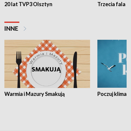
20 lat TVP3 Olsztyn
Trzecia fala -
INNE
Warmia i Mazury Smakują
Poczuj klimat