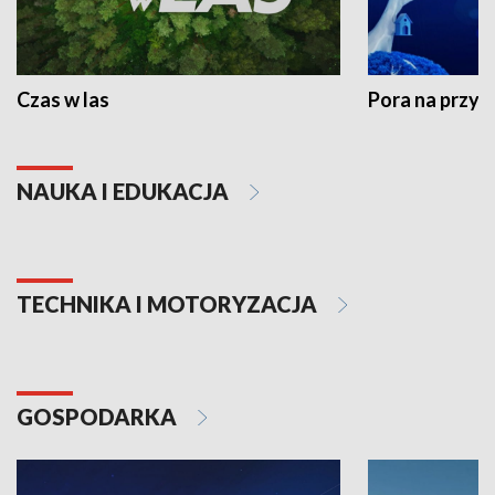
Czas w las
Pora na przyr
NAUKA I EDUKACJA
TECHNIKA I MOTORYZACJA
GOSPODARKA