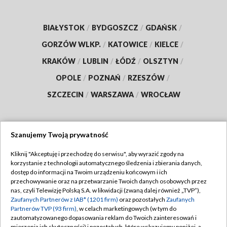
BIAŁYSTOK
/
BYDGOSZCZ
/
GDAŃSK
/
GORZÓW WLKP.
/
KATOWICE
/
KIELCE
/
KRAKÓW
/
LUBLIN
/
ŁÓDŹ
/
OLSZTYN
/
OPOLE
/
POZNAŃ
/
RZESZÓW
/
SZCZECIN
/
WARSZAWA
/
WROCŁAW
Szanujemy Twoją prywatność
Dołącz do nas:
Kliknij "Akceptuję i przechodzę do serwisu", aby wyrazić zgody na
korzystanie z technologii automatycznego śledzenia i zbierania danych,
TVP
dostęp do informacji na Twoim urządzeniu końcowym i ich
Abonament TVP
przechowywanie oraz na przetwarzanie Twoich danych osobowych przez
Regulamin TVP
nas, czyli Telewizję Polską S.A. w likwidacji (zwaną dalej również „TVP”),
Emisja w TVP
Zaufanych Partnerów z IAB* (1201 firm)
oraz pozostałych
Zaufanych
Polityka prywatności
Partnerów TVP (93 firm)
, w celach marketingowych (w tym do
Centrum informacji TVP
Moje zgody
zautomatyzowanego dopasowania reklam do Twoich zainteresowań i
mierzenia ich skuteczności) i pozostałych, które wskazujemy poniżej, a