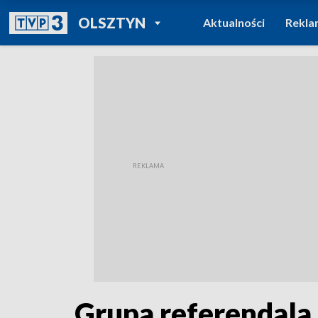
POWRÓT DO
OLSZTYN
Aktualności
Rekla
TVP REGIONY
Grupa referendala 