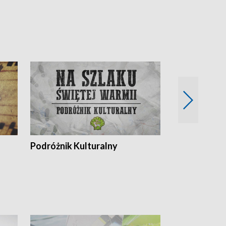
Podróżnik Kulturalny
Okolice Szla