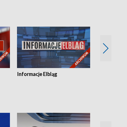
Informacje Elbląg
Wstaje nowy