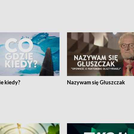
e kiedy?
Nazywam się Głuszczak