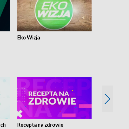
Eko Wizja
ach
Recepta na zdrowie
Wybieram z