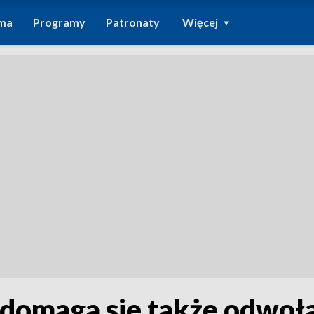
ma
Programy
Patronaty
Więcej
domaga sie także odwoła