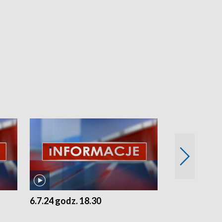
6.7.24 godz. 18.30
5.7.24 godz. 