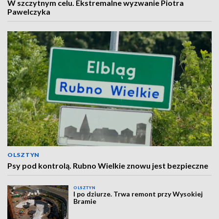
W szczytnym celu. Ekstremalne wyzwanie Piotra
Pawelczyka
OLSZTYN
Psy pod kontrolą. Rubno Wielkie znowu jest bezpieczne
OLSZTYN
I po dziurze. Trwa remont przy Wysokiej
Bramie