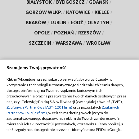
BIAŁYSTOK
/
BYDGOSZCZ
/
GDAŃSK
/
GORZÓW WLKP.
/
KATOWICE
/
KIELCE
/
KRAKÓW
/
LUBLIN
/
ŁÓDŹ
/
OLSZTYN
/
OPOLE
/
POZNAŃ
/
RZESZÓW
/
SZCZECIN
/
WARSZAWA
/
WROCŁAW
Szanujemy Twoją prywatność
Dołącz do nas:
Kliknij "Akceptuję i przechodzę do serwisu", aby wyrazić zgody na
korzystanie z technologii automatycznego śledzenia i zbierania danych,
TVP
dostęp do informacji na Twoim urządzeniu końcowym i ich
Abonament TVP
przechowywanie oraz na przetwarzanie Twoich danych osobowych przez
Regulamin TVP
nas, czyli Telewizję Polską S.A. w likwidacji (zwaną dalej również „TVP”),
Emisja w TVP
Polityka prywatności
Zaufanych Partnerów z IAB* (1201 firm)
oraz pozostałych
Zaufanych
Partnerów TVP (93 firm)
, w celach marketingowych (w tym do
Centrum informacji TVP
Moje zgody
zautomatyzowanego dopasowania reklam do Twoich zainteresowań i
mierzenia ich skuteczności) i pozostałych, które wskazujemy poniżej, a
Naziemna Telewizja Cyfrowa
Pomoc
także zgody na udostępnianie przez nas identyfikatora PPID do Google.
Sklep TVP
Biuro reklamy