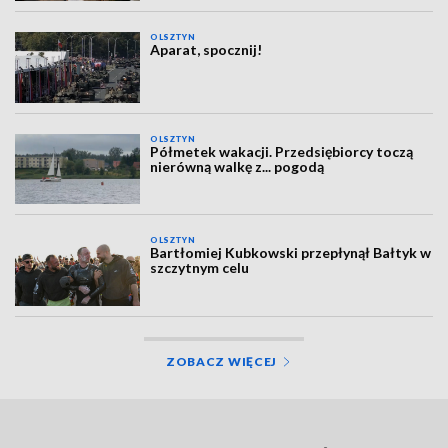
OLSZTYN
Aparat, spocznij!
OLSZTYN
Półmetek wakacji. Przedsiębiorcy toczą
nierówną walkę z... pogodą
OLSZTYN
Bartłomiej Kubkowski przepłynął Bałtyk w
szczytnym celu
ZOBACZ WIĘCEJ