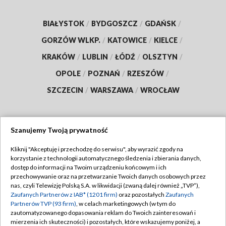
BIAŁYSTOK
/
BYDGOSZCZ
/
GDAŃSK
/
GORZÓW WLKP.
/
KATOWICE
/
KIELCE
/
KRAKÓW
/
LUBLIN
/
ŁÓDŹ
/
OLSZTYN
/
OPOLE
/
POZNAŃ
/
RZESZÓW
/
SZCZECIN
/
WARSZAWA
/
WROCŁAW
Szanujemy Twoją prywatność
Dołącz do nas:
Kliknij "Akceptuję i przechodzę do serwisu", aby wyrazić zgody na
korzystanie z technologii automatycznego śledzenia i zbierania danych,
TVP
dostęp do informacji na Twoim urządzeniu końcowym i ich
Abonament TVP
przechowywanie oraz na przetwarzanie Twoich danych osobowych przez
Regulamin TVP
nas, czyli Telewizję Polską S.A. w likwidacji (zwaną dalej również „TVP”),
Emisja w TVP
Polityka prywatności
Zaufanych Partnerów z IAB* (1201 firm)
oraz pozostałych
Zaufanych
Partnerów TVP (93 firm)
, w celach marketingowych (w tym do
Centrum informacji TVP
Moje zgody
zautomatyzowanego dopasowania reklam do Twoich zainteresowań i
mierzenia ich skuteczności) i pozostałych, które wskazujemy poniżej, a
Naziemna Telewizja Cyfrowa