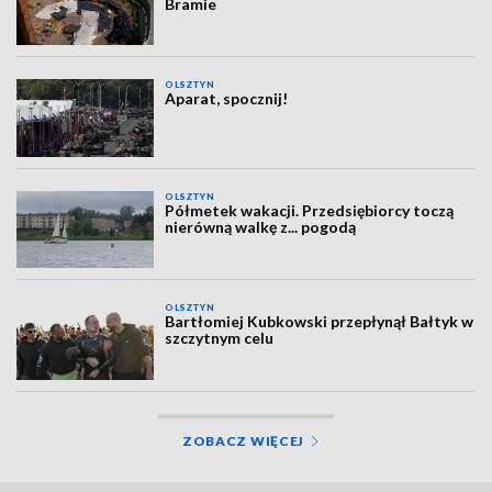
Bramie
OLSZTYN
Aparat, spocznij!
OLSZTYN
Półmetek wakacji. Przedsiębiorcy toczą
nierówną walkę z... pogodą
OLSZTYN
Bartłomiej Kubkowski przepłynął Bałtyk w
szczytnym celu
ZOBACZ WIĘCEJ