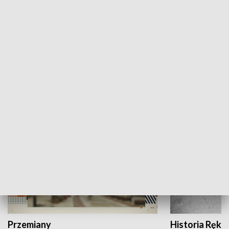
Moje miejsce
Winda region
HISTORIA
Przemiany
Historia Ręką