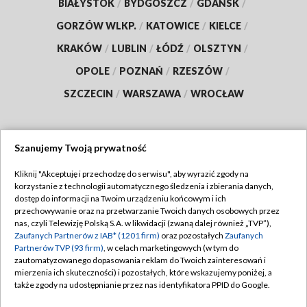
BIAŁYSTOK
/
BYDGOSZCZ
/
GDAŃSK
/
GORZÓW WLKP.
/
KATOWICE
/
KIELCE
/
KRAKÓW
/
LUBLIN
/
ŁÓDŹ
/
OLSZTYN
/
OPOLE
/
POZNAŃ
/
RZESZÓW
/
SZCZECIN
/
WARSZAWA
/
WROCŁAW
Szanujemy Twoją prywatność
Dołącz do nas:
Kliknij "Akceptuję i przechodzę do serwisu", aby wyrazić zgody na
korzystanie z technologii automatycznego śledzenia i zbierania danych,
TVP
dostęp do informacji na Twoim urządzeniu końcowym i ich
Abonament TVP
przechowywanie oraz na przetwarzanie Twoich danych osobowych przez
Regulamin TVP
nas, czyli Telewizję Polską S.A. w likwidacji (zwaną dalej również „TVP”),
Emisja w TVP
Zaufanych Partnerów z IAB* (1201 firm)
oraz pozostałych
Zaufanych
Polityka prywatności
Partnerów TVP (93 firm)
, w celach marketingowych (w tym do
Centrum informacji TVP
Moje zgody
zautomatyzowanego dopasowania reklam do Twoich zainteresowań i
mierzenia ich skuteczności) i pozostałych, które wskazujemy poniżej, a
Naziemna Telewizja Cyfrowa
Pomoc
także zgody na udostępnianie przez nas identyfikatora PPID do Google.
Sklep TVP
Biuro reklamy