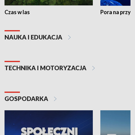
Czas w las
Pora na przyr
NAUKA I EDUKACJA
TECHNIKA I MOTORYZACJA
GOSPODARKA