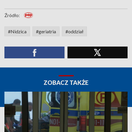
Źródło:
#Nidzica
#geriatria
#oddział
ZOBACZ TAKŻE