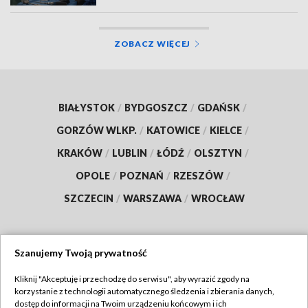
ZOBACZ WIĘCEJ
BIAŁYSTOK
/
BYDGOSZCZ
/
GDAŃSK
/
GORZÓW WLKP.
/
KATOWICE
/
KIELCE
/
KRAKÓW
/
LUBLIN
/
ŁÓDŹ
/
OLSZTYN
/
OPOLE
/
POZNAŃ
/
RZESZÓW
/
SZCZECIN
/
WARSZAWA
/
WROCŁAW
Szanujemy Twoją prywatność
Dołącz do nas:
Kliknij "Akceptuję i przechodzę do serwisu", aby wyrazić zgody na
korzystanie z technologii automatycznego śledzenia i zbierania danych,
TVP
dostęp do informacji na Twoim urządzeniu końcowym i ich