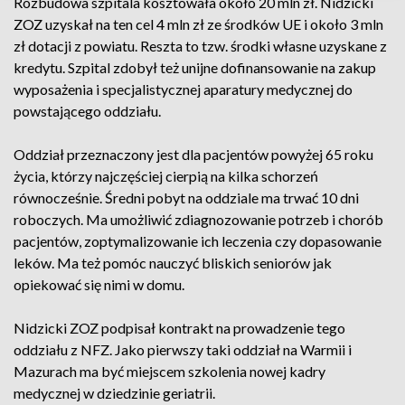
Rozbudowa szpitala kosztowała około 20 mln zł. Nidzicki
ZOZ uzyskał na ten cel 4 mln zł ze środków UE i około 3 mln
zł dotacji z powiatu. Reszta to tzw. środki własne uzyskane z
kredytu. Szpital zdobył też unijne dofinansowanie na zakup
wyposażenia i specjalistycznej aparatury medycznej do
powstającego oddziału.
Oddział przeznaczony jest dla pacjentów powyżej 65 roku
życia, którzy najczęściej cierpią na kilka schorzeń
równocześnie. Średni pobyt na oddziale ma trwać 10 dni
roboczych. Ma umożliwić zdiagnozowanie potrzeb i chorób
pacjentów, zoptymalizowanie ich leczenia czy dopasowanie
leków. Ma też pomóc nauczyć bliskich seniorów jak
opiekować się nimi w domu.
Nidzicki ZOZ podpisał kontrakt na prowadzenie tego
oddziału z NFZ. Jako pierwszy taki oddział na Warmii i
Mazurach ma być miejscem szkolenia nowej kadry
medycznej w dziedzinie geriatrii.