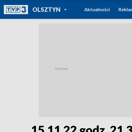
POWRÓT DO
OLSZTYN
Aktualności
Rekla
TVP REGIONY
15.11.22 godz. 21.