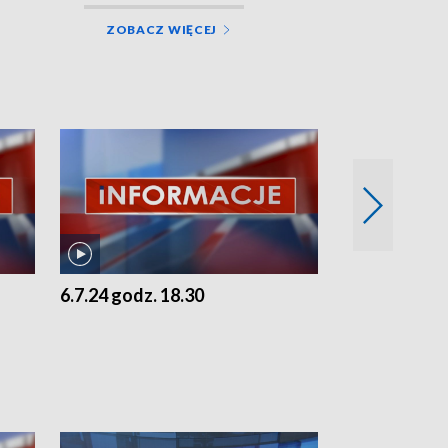
ZOBACZ WIĘCEJ
6.7.24 godz. 18.30
5.7.24 godz. 