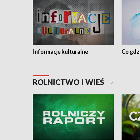
Informacje kulturalne
Co gdzi
ROLNICTWO I WIEŚ