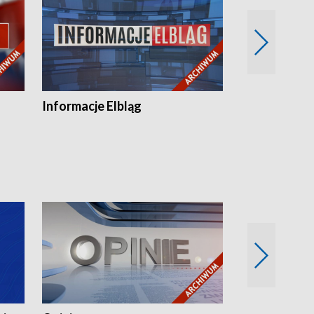
Informacje Elbląg
Wstaje nowy