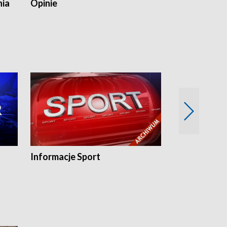
nia
Opinie
Opinie Elblą
Informacje Sport
Flesz sport