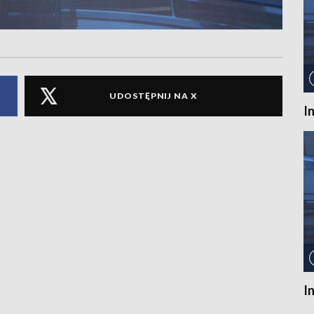
UDOSTĘPNIJ NA X
I
I