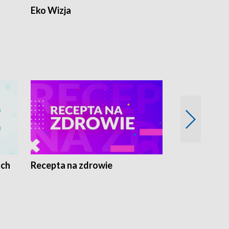
Eko Wizja
ach
Recepta na zdrowie
Wybieram z