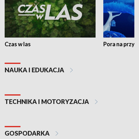
Czas w las
Pora na przyr
NAUKA I EDUKACJA
TECHNIKA I MOTORYZACJA
GOSPODARKA