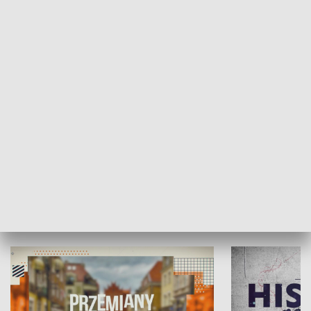
SPOŁECZEŃSTWO
Moje miejsce
Winda region
HISTORIA