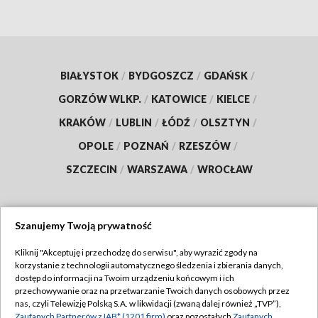
BIAŁYSTOK
/
BYDGOSZCZ
/
GDAŃSK
/
GORZÓW WLKP.
/
KATOWICE
/
KIELCE
/
KRAKÓW
/
LUBLIN
/
ŁÓDŹ
/
OLSZTYN
/
OPOLE
/
POZNAŃ
/
RZESZÓW
/
SZCZECIN
/
WARSZAWA
/
WROCŁAW
Szanujemy Twoją prywatność
Dołącz do nas:
Kliknij "Akceptuję i przechodzę do serwisu", aby wyrazić zgody na
korzystanie z technologii automatycznego śledzenia i zbierania danych,
TVP
dostęp do informacji na Twoim urządzeniu końcowym i ich
Abonament TVP
przechowywanie oraz na przetwarzanie Twoich danych osobowych przez
Regulamin TVP
nas, czyli Telewizję Polską S.A. w likwidacji (zwaną dalej również „TVP”),
Emisja w TVP
Zaufanych Partnerów z IAB* (1201 firm)
oraz pozostałych
Zaufanych
Polityka prywatności