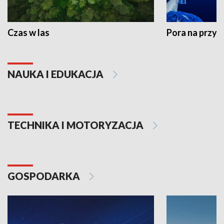
Czas w las
Pora na przyr
NAUKA I EDUKACJA
TECHNIKA I MOTORYZACJA
GOSPODARKA