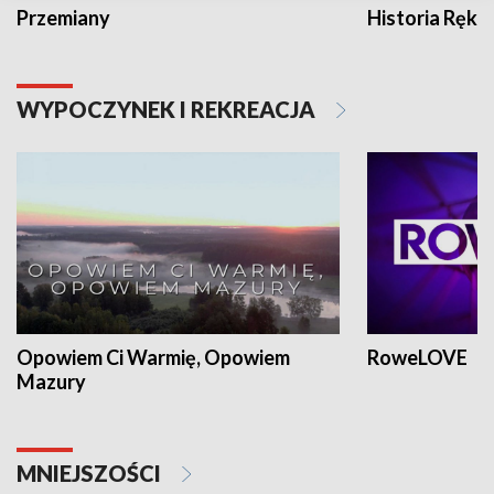
Przemiany
Historia Ręką
WYPOCZYNEK I REKREACJA
Opowiem Ci Warmię, Opowiem
RoweLOVE
Mazury
MNIEJSZOŚCI