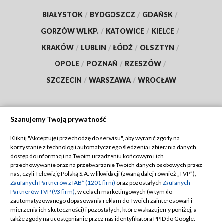
BIAŁYSTOK
/
BYDGOSZCZ
/
GDAŃSK
/
GORZÓW WLKP.
/
KATOWICE
/
KIELCE
/
KRAKÓW
/
LUBLIN
/
ŁÓDŹ
/
OLSZTYN
/
OPOLE
/
POZNAŃ
/
RZESZÓW
/
SZCZECIN
/
WARSZAWA
/
WROCŁAW
Szanujemy Twoją prywatność
Dołącz do nas:
Kliknij "Akceptuję i przechodzę do serwisu", aby wyrazić zgody na
korzystanie z technologii automatycznego śledzenia i zbierania danych,
TVP
dostęp do informacji na Twoim urządzeniu końcowym i ich
Abonament TVP
przechowywanie oraz na przetwarzanie Twoich danych osobowych przez
Regulamin TVP
nas, czyli Telewizję Polską S.A. w likwidacji (zwaną dalej również „TVP”),
Emisja w TVP
Zaufanych Partnerów z IAB* (1201 firm)
oraz pozostałych
Zaufanych
Polityka prywatności
Partnerów TVP (93 firm)
, w celach marketingowych (w tym do
Centrum informacji TVP
Moje zgody
zautomatyzowanego dopasowania reklam do Twoich zainteresowań i
mierzenia ich skuteczności) i pozostałych, które wskazujemy poniżej, a
Naziemna Telewizja Cyfrowa
Pomoc
także zgody na udostępnianie przez nas identyfikatora PPID do Google.