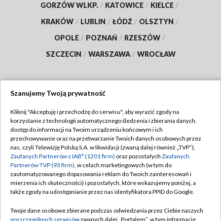
GORZÓW WLKP.
/
KATOWICE
/
KIELCE
/
KRAKÓW
/
LUBLIN
/
ŁÓDŹ
/
OLSZTYN
/
OPOLE
/
POZNAŃ
/
RZESZÓW
/
SZCZECIN
/
WARSZAWA
/
WROCŁAW
Szanujemy Twoją prywatność
Dołącz do nas:
Kliknij "Akceptuję i przechodzę do serwisu", aby wyrazić zgody na
korzystanie z technologii automatycznego śledzenia i zbierania danych,
TVP
dostęp do informacji na Twoim urządzeniu końcowym i ich
Abonament TVP
przechowywanie oraz na przetwarzanie Twoich danych osobowych przez
Regulamin TVP
nas, czyli Telewizję Polską S.A. w likwidacji (zwaną dalej również „TVP”),
Emisja w TVP
Polityka prywatności
Zaufanych Partnerów z IAB* (1201 firm)
oraz pozostałych
Zaufanych
Partnerów TVP (93 firm)
, w celach marketingowych (w tym do
Centrum informacji TVP
Moje zgody
zautomatyzowanego dopasowania reklam do Twoich zainteresowań i
mierzenia ich skuteczności) i pozostałych, które wskazujemy poniżej, a
Naziemna Telewizja Cyfrowa
Pomoc
także zgody na udostępnianie przez nas identyfikatora PPID do Google.
Sklep TVP
Biuro reklamy
Twoje dane osobowe zbierane podczas odwiedzania przez Ciebie naszych
Rada Programowa
Kontakt
poszczególnych serwisów
zwanych dalej „Portalem”, w tym informacje