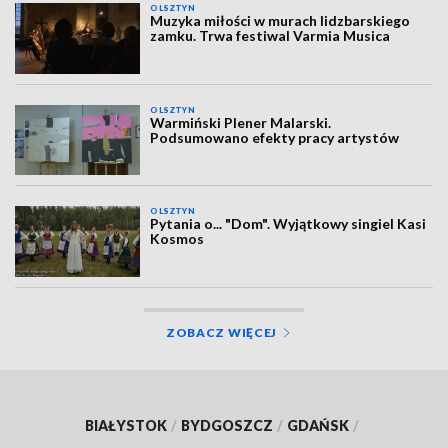
OLSZTYN
Muzyka miłości w murach lidzbarskiego
zamku. Trwa festiwal Varmia Musica
OLSZTYN
Warmiński Plener Malarski.
Podsumowano efekty pracy artystów
OLSZTYN
Pytania o... "Dom". Wyjątkowy singiel Kasi
Kosmos
ZOBACZ WIĘCEJ
BIAŁYSTOK
/
BYDGOSZCZ
/
GDAŃSK
/