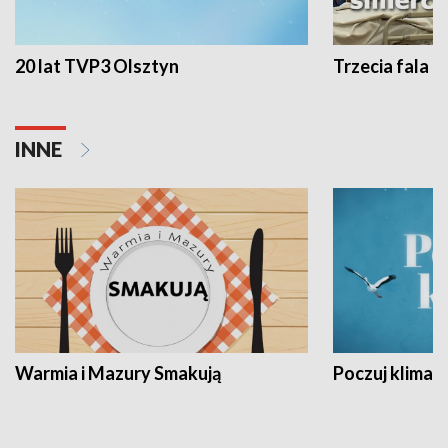
20 lat TVP3 Olsztyn
Trzecia fala -
INNE
Warmia i Mazury Smakują
Poczuj klimat