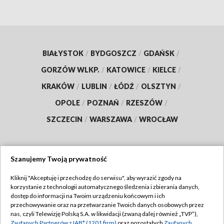
BIAŁYSTOK
/
BYDGOSZCZ
/
GDAŃSK
/
GORZÓW WLKP.
/
KATOWICE
/
KIELCE
/
KRAKÓW
/
LUBLIN
/
ŁÓDŹ
/
OLSZTYN
/
OPOLE
/
POZNAŃ
/
RZESZÓW
/
SZCZECIN
/
WARSZAWA
/
WROCŁAW
Szanujemy Twoją prywatność
Dołącz do nas:
Kliknij "Akceptuję i przechodzę do serwisu", aby wyrazić zgody na
korzystanie z technologii automatycznego śledzenia i zbierania danych,
TVP
dostęp do informacji na Twoim urządzeniu końcowym i ich
Abonament TVP
przechowywanie oraz na przetwarzanie Twoich danych osobowych przez
Regulamin TVP
nas, czyli Telewizję Polską S.A. w likwidacji (zwaną dalej również „TVP”),
Emisja w TVP
Zaufanych Partnerów z IAB* (1201 firm)
oraz pozostałych
Zaufanych
Polityka prywatności