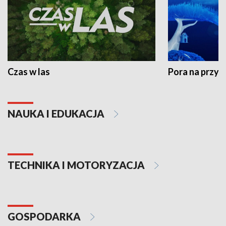
Czas w las
Pora na przyr
NAUKA I EDUKACJA
TECHNIKA I MOTORYZACJA
GOSPODARKA