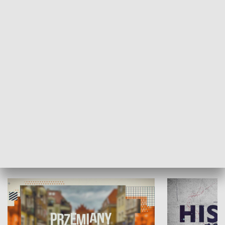
SPOŁECZEŃSTWO
Moje miejsce
Winda region
HISTORIA