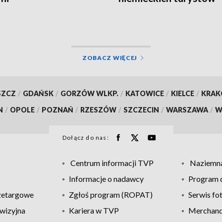
ZOBACZ WIĘCEJ
SZCZ
/
GDAŃSK
/
GORZÓW WLKP.
/
KATOWICE
/
KIELCE
/
KRA
N
/
OPOLE
/
POZNAŃ
/
RZESZÓW
/
SZCZECIN
/
WARSZAWA
/
W
Dołącz do nas:
Centrum informacji TVP
Naziemna
Informacje o nadawcy
Program d
zetargowe
Zgłoś program (ROPAT)
Serwis fo
wizyjna
Kariera w TVP
Merchandi