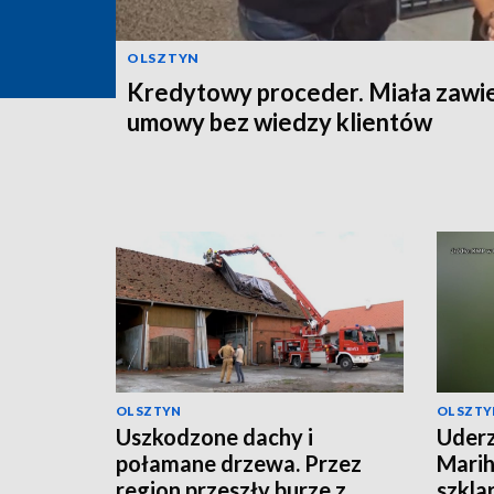
OLSZTYN
Kredytowy proceder. Miała zawi
umowy bez wiedzy klientów
OLSZTYN
OLSZTY
Uszkodzone dachy i
Uderz
połamane drzewa. Przez
Marih
region przeszły burze z
szkla