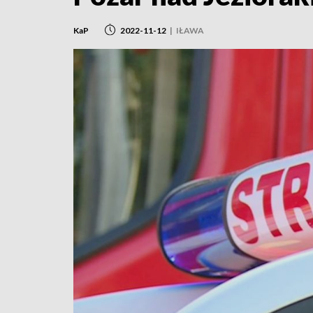
KaP
2022-11-12
|
IŁAWA