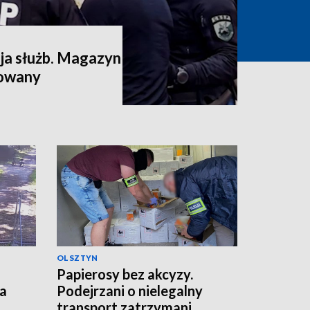
a służb. Magazyn
dowany
OLSZTYN
Papierosy bez akcyzy.
ka
Podejrzani o nielegalny
transport zatrzymani