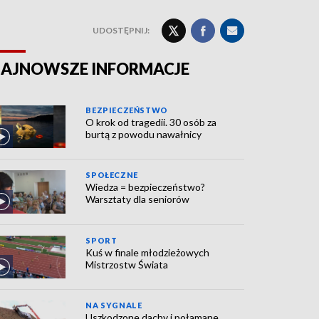
UDOSTĘPNIJ:
AJNOWSZE INFORMACJE
BEZPIECZEŃSTWO
O krok od tragedii. 30 osób za
burtą z powodu nawałnicy
SPOŁECZNE
Wiedza = bezpieczeństwo?
Warsztaty dla seniorów
SPORT
Kuś w finale młodzieżowych
Mistrzostw Świata
NA SYGNALE
Uszkodzone dachy i połamane