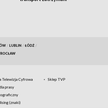
KÓW
/
LUBLIN
/
ŁÓDŹ
/
ROCŁAW
 Telewizja Cyfrowa
Sklep TVP
la prasy
tograficzny
sing (znaki)