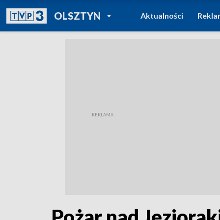
POWRÓT DO
OLSZTYN
Aktualności
Rekla
TVP REGIONY
Pożar nad Jeziora