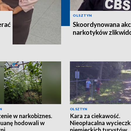
OLSZTYN
erać
Skoordynowana akcj
narkotyków zlikwi
N
OLSZTYN
enie w narkobiznes.
Kara za ciekawość.
uanę hodowali w
Nieopłacalna wyciecz
rni
niemieckich turystów