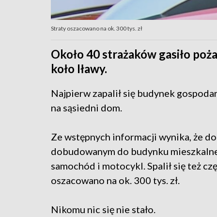
Straty oszacowano na ok. 300 tys. zł
Około 40 strażaków gasiło poża
koło Iławy.
Najpierw zapalił się budynek gospodarc
na sąsiedni dom.
Ze wstępnych informacji wynika, że d
dobudowanym do budynku mieszkalnego
samochód i motocykl. Spalił się też c
oszacowano na ok. 300 tys. zł.
Nikomu nic się nie stało.