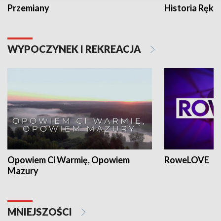
Przemiany
Historia Ręką
WYPOCZYNEK I REKREACJA
Opowiem Ci Warmię, Opowiem
RoweLOVE
Mazury
MNIEJSZOŚCI