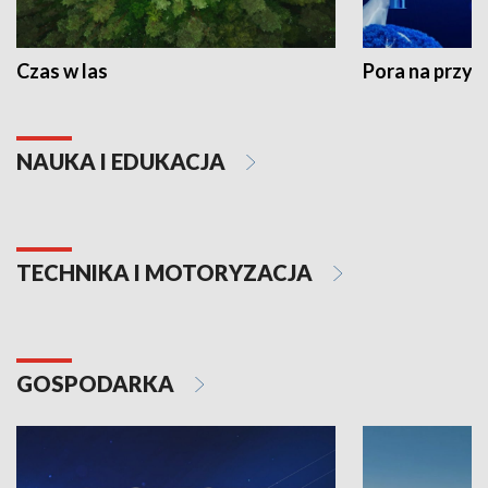
Czas w las
Pora na przyr
NAUKA I EDUKACJA
TECHNIKA I MOTORYZACJA
GOSPODARKA