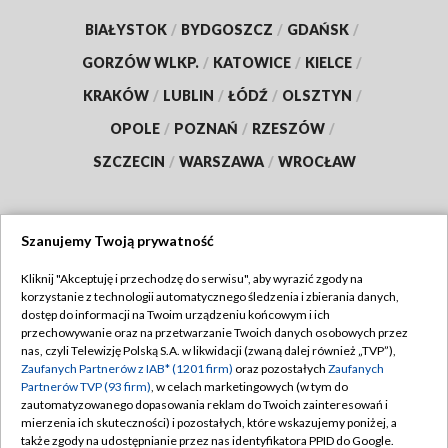
BIAŁYSTOK
/
BYDGOSZCZ
/
GDAŃSK
/
GORZÓW WLKP.
/
KATOWICE
/
KIELCE
/
KRAKÓW
/
LUBLIN
/
ŁÓDŹ
/
OLSZTYN
/
OPOLE
/
POZNAŃ
/
RZESZÓW
/
SZCZECIN
/
WARSZAWA
/
WROCŁAW
Szanujemy Twoją prywatność
Dołącz do nas:
Kliknij "Akceptuję i przechodzę do serwisu", aby wyrazić zgody na
korzystanie z technologii automatycznego śledzenia i zbierania danych,
TVP
dostęp do informacji na Twoim urządzeniu końcowym i ich
Abonament TVP
przechowywanie oraz na przetwarzanie Twoich danych osobowych przez
Regulamin TVP
nas, czyli Telewizję Polską S.A. w likwidacji (zwaną dalej również „TVP”),
Emisja w TVP
Zaufanych Partnerów z IAB* (1201 firm)
oraz pozostałych
Zaufanych
Polityka prywatności
Partnerów TVP (93 firm)
, w celach marketingowych (w tym do
Centrum informacji TVP
Moje zgody
zautomatyzowanego dopasowania reklam do Twoich zainteresowań i
mierzenia ich skuteczności) i pozostałych, które wskazujemy poniżej, a
Naziemna Telewizja Cyfrowa
Pomoc
także zgody na udostępnianie przez nas identyfikatora PPID do Google.