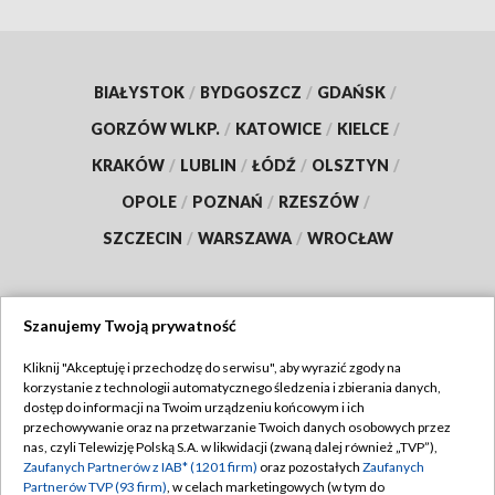
BIAŁYSTOK
/
BYDGOSZCZ
/
GDAŃSK
/
GORZÓW WLKP.
/
KATOWICE
/
KIELCE
/
KRAKÓW
/
LUBLIN
/
ŁÓDŹ
/
OLSZTYN
/
OPOLE
/
POZNAŃ
/
RZESZÓW
/
SZCZECIN
/
WARSZAWA
/
WROCŁAW
Szanujemy Twoją prywatność
Dołącz do nas:
Kliknij "Akceptuję i przechodzę do serwisu", aby wyrazić zgody na
korzystanie z technologii automatycznego śledzenia i zbierania danych,
TVP
dostęp do informacji na Twoim urządzeniu końcowym i ich
Abonament TVP
przechowywanie oraz na przetwarzanie Twoich danych osobowych przez
Regulamin TVP
nas, czyli Telewizję Polską S.A. w likwidacji (zwaną dalej również „TVP”),
Emisja w TVP
Polityka prywatności
Zaufanych Partnerów z IAB* (1201 firm)
oraz pozostałych
Zaufanych
Partnerów TVP (93 firm)
, w celach marketingowych (w tym do