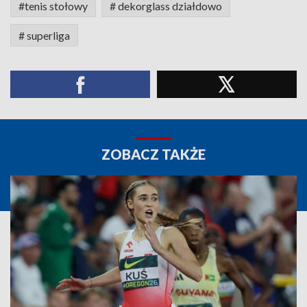
#tenis stołowy
# dekorglass działdowo
# superliga
ZOBACZ TAKŻE