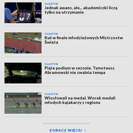
OLSZTYN
Jednak awans, ale... akademiczki liczą
tylko na utrzymanie
OLSZTYN
Kuś w finale młodzieżowych Mistrzostw
Świata
OLSZTYN
Piąte podium w sezonie. Tymoteusz
Abramowski nie zwalnia tempa
OLSZTYN
Wiosłowali na medal. Worek medali
młodych kajakarzy z regionu
ZOBACZ WIĘCEJ