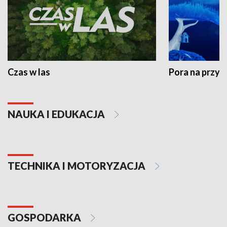
Czas w las
Pora na przyr
NAUKA I EDUKACJA
TECHNIKA I MOTORYZACJA
GOSPODARKA