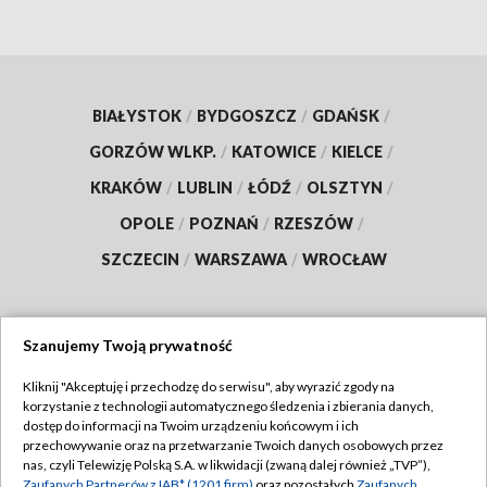
BIAŁYSTOK
/
BYDGOSZCZ
/
GDAŃSK
/
GORZÓW WLKP.
/
KATOWICE
/
KIELCE
/
KRAKÓW
/
LUBLIN
/
ŁÓDŹ
/
OLSZTYN
/
OPOLE
/
POZNAŃ
/
RZESZÓW
/
SZCZECIN
/
WARSZAWA
/
WROCŁAW
Szanujemy Twoją prywatność
Dołącz do nas:
Kliknij "Akceptuję i przechodzę do serwisu", aby wyrazić zgody na
korzystanie z technologii automatycznego śledzenia i zbierania danych,
TVP
dostęp do informacji na Twoim urządzeniu końcowym i ich
Abonament TVP
przechowywanie oraz na przetwarzanie Twoich danych osobowych przez
Regulamin TVP
nas, czyli Telewizję Polską S.A. w likwidacji (zwaną dalej również „TVP”),
Emisja w TVP
Zaufanych Partnerów z IAB* (1201 firm)
oraz pozostałych
Zaufanych
Polityka prywatności