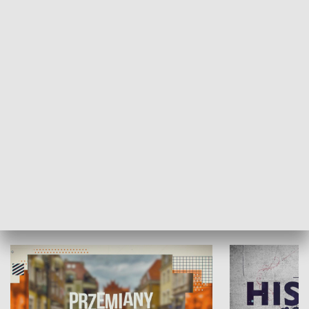
SPOŁECZEŃSTWO
Moje miejsce
Winda region
HISTORIA