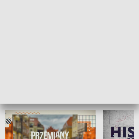
SPOŁECZEŃSTWO
Moje miejsce
Winda region
HISTORIA