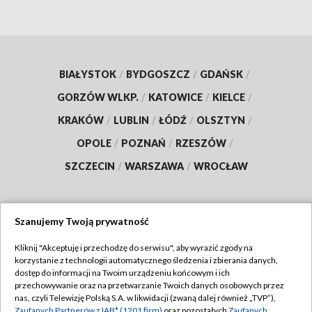
BIAŁYSTOK
/
BYDGOSZCZ
/
GDAŃSK
/
GORZÓW WLKP.
/
KATOWICE
/
KIELCE
/
KRAKÓW
/
LUBLIN
/
ŁÓDŹ
/
OLSZTYN
/
OPOLE
/
POZNAŃ
/
RZESZÓW
/
SZCZECIN
/
WARSZAWA
/
WROCŁAW
Szanujemy Twoją prywatność
Dołącz do nas:
Kliknij "Akceptuję i przechodzę do serwisu", aby wyrazić zgody na
korzystanie z technologii automatycznego śledzenia i zbierania danych,
TVP
dostęp do informacji na Twoim urządzeniu końcowym i ich
Abonament TVP
przechowywanie oraz na przetwarzanie Twoich danych osobowych przez
Regulamin TVP
nas, czyli Telewizję Polską S.A. w likwidacji (zwaną dalej również „TVP”),
Emisja w TVP
Zaufanych Partnerów z IAB* (1201 firm)
oraz pozostałych
Zaufanych
Polityka prywatności