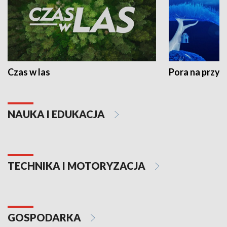
Czas w las
Pora na przyr
NAUKA I EDUKACJA
TECHNIKA I MOTORYZACJA
GOSPODARKA