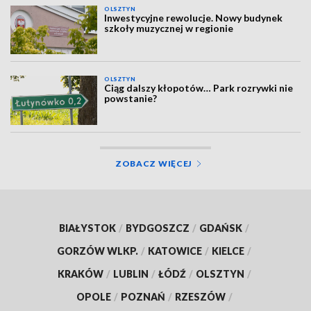
OLSZTYN
Inwestycyjne rewolucje. Nowy budynek
szkoły muzycznej w regionie
OLSZTYN
Ciąg dalszy kłopotów… Park rozrywki nie
powstanie?
ZOBACZ WIĘCEJ
BIAŁYSTOK
/
BYDGOSZCZ
/
GDAŃSK
/
GORZÓW WLKP.
/
KATOWICE
/
KIELCE
/
KRAKÓW
/
LUBLIN
/
ŁÓDŹ
/
OLSZTYN
/
OPOLE
/
POZNAŃ
/
RZESZÓW
/