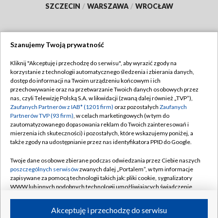
SZCZECIN
/
WARSZAWA
/
WROCŁAW
Szanujemy Twoją prywatność
Dołącz do nas:
Kliknij "Akceptuję i przechodzę do serwisu", aby wyrazić zgody na
korzystanie z technologii automatycznego śledzenia i zbierania danych,
TVP
dostęp do informacji na Twoim urządzeniu końcowym i ich
Abonament TVP
przechowywanie oraz na przetwarzanie Twoich danych osobowych przez
Regulamin TVP
nas, czyli Telewizję Polską S.A. w likwidacji (zwaną dalej również „TVP”),
Emisja w TVP
Polityka prywatności
Zaufanych Partnerów z IAB* (1201 firm)
oraz pozostałych
Zaufanych
Partnerów TVP (93 firm)
, w celach marketingowych (w tym do
Centrum informacji TVP
Moje zgody
zautomatyzowanego dopasowania reklam do Twoich zainteresowań i
mierzenia ich skuteczności) i pozostałych, które wskazujemy poniżej, a
Naziemna Telewizja Cyfrowa
Pomoc
także zgody na udostępnianie przez nas identyfikatora PPID do Google.
Sklep TVP
Biuro reklamy
Twoje dane osobowe zbierane podczas odwiedzania przez Ciebie naszych
Rada Programowa
Kontakt
poszczególnych serwisów
zwanych dalej „Portalem”, w tym informacje
zapisywane za pomocą technologii takich jak: pliki cookie, sygnalizatory
System NOS
WWW lub innych podobnych technologii umożliwiających świadczenie
dopasowanych i bezpiecznych usług, personalizację treści oraz reklam,
Informacje o nadawcy
Kanały
udostępnianie funkcji mediów społecznościowych oraz analizowanie
Akceptuję i przechodzę do serwisu
ruchu w Internecie.
Program dla prasy