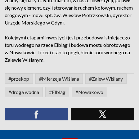
znamy się na tym. Natomiast tu, w naszej inwestycji, pojawił
się nowy element, czyli sterowanie ruchem kołowym, ruchem
drogowym - mówi kpt. ż.w. Wiesław Piotrzkowski, dyrektor
Urzędu Morskiego w Gdyni.
Kolejnymi etapami inwestycji jest przebudowa istniejącego
toru wodnego na rzece Elbląg i budowa mostu obrotowego
w Nowakowie. Trzeci etap to pogłębienie toru wodnego na
Zalewie Wiślanym.
#przekop
#Mierzeja Wiślana
#Zalew Wiślany
#droga wodna
#Elbląg
#Nowakowo