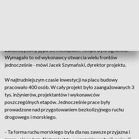
prowadzona bez opóźnień.
- Budowa pierwszego etapu drogi wodnej łączącej Zalew
Wiślany z Zatoką Gdańską była skomplikowana pod
względem logistycznym. Należy pamiętać, że na budowę
dostarczono prawie milion ton kamienia hydrotechnicznego.
Zakończyliśmy ją po 35 miesiącach. Tempo było ogromne.
Wymagało to od wykonawcy otwarcia wielu frontów
jednocześnie - mówi Jacek Szymański, dyrektor projektu.
W najtrudniejszym czasie inwestycji na placu budowy
pracowało 400 osób. W cały projekt było zaangażowanych 3
tys. inżynierów, projektantów i wykonawców
poszczególnych etapów. Jednocześnie prace były
prowadzone nad przygotowaniem bezkolizyjnego ruchu
drogowego i morskiego.
- Ta forma ruchu morskiego była dla nas zawsze przyjazna i