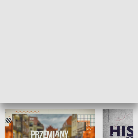
SPOŁECZEŃSTWO
Moje miejsce
Winda region
HISTORIA