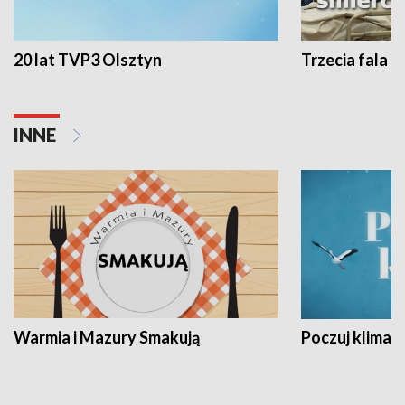
20 lat TVP3 Olsztyn
Trzecia fala -
INNE
Warmia i Mazury Smakują
Poczuj klimat