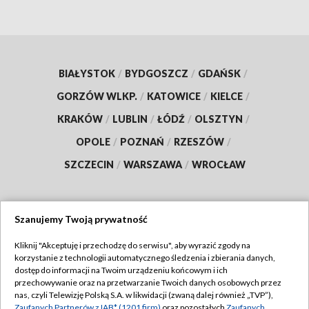
BIAŁYSTOK
/
BYDGOSZCZ
/
GDAŃSK
/
GORZÓW WLKP.
/
KATOWICE
/
KIELCE
/
KRAKÓW
/
LUBLIN
/
ŁÓDŹ
/
OLSZTYN
/
OPOLE
/
POZNAŃ
/
RZESZÓW
/
SZCZECIN
/
WARSZAWA
/
WROCŁAW
Szanujemy Twoją prywatność
Dołącz do nas:
Kliknij "Akceptuję i przechodzę do serwisu", aby wyrazić zgody na
korzystanie z technologii automatycznego śledzenia i zbierania danych,
TVP
dostęp do informacji na Twoim urządzeniu końcowym i ich
Abonament TVP
przechowywanie oraz na przetwarzanie Twoich danych osobowych przez
Regulamin TVP
nas, czyli Telewizję Polską S.A. w likwidacji (zwaną dalej również „TVP”),
Emisja w TVP
Zaufanych Partnerów z IAB* (1201 firm)
oraz pozostałych
Zaufanych
Polityka prywatności