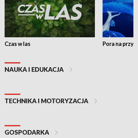
Czas w las
Pora na przyr
NAUKA I EDUKACJA
TECHNIKA I MOTORYZACJA
GOSPODARKA