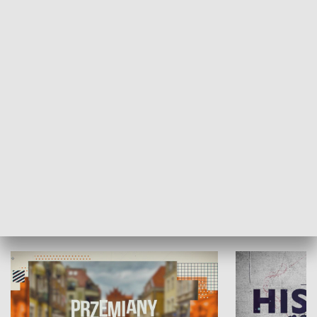
SPOŁECZEŃSTWO
Moje miejsce
Winda region
HISTORIA