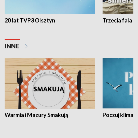
20 lat TVP3 Olsztyn
Trzecia fala -
INNE
Warmia i Mazury Smakują
Poczuj klimat