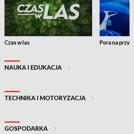
Czas w las
Pora na przyr
NAUKA I EDUKACJA
TECHNIKA I MOTORYZACJA
GOSPODARKA