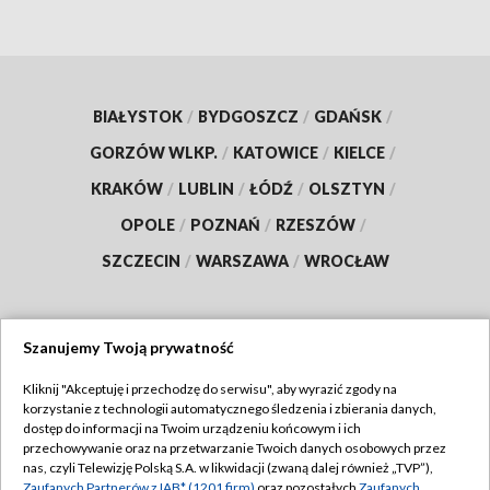
BIAŁYSTOK
/
BYDGOSZCZ
/
GDAŃSK
/
GORZÓW WLKP.
/
KATOWICE
/
KIELCE
/
KRAKÓW
/
LUBLIN
/
ŁÓDŹ
/
OLSZTYN
/
OPOLE
/
POZNAŃ
/
RZESZÓW
/
SZCZECIN
/
WARSZAWA
/
WROCŁAW
Szanujemy Twoją prywatność
Dołącz do nas:
Kliknij "Akceptuję i przechodzę do serwisu", aby wyrazić zgody na
korzystanie z technologii automatycznego śledzenia i zbierania danych,
TVP
dostęp do informacji na Twoim urządzeniu końcowym i ich
Abonament TVP
przechowywanie oraz na przetwarzanie Twoich danych osobowych przez
Regulamin TVP
nas, czyli Telewizję Polską S.A. w likwidacji (zwaną dalej również „TVP”),
Emisja w TVP
Zaufanych Partnerów z IAB* (1201 firm)
oraz pozostałych
Zaufanych
Polityka prywatności