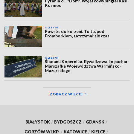
Pytania o... "Dom". Wyjątkowy singiel Kasi
Kosmos
OLSZTYN
Powrót do korzeni. To tu, pod
Fromborkiem, zatrzymał się czas
OLSZTYN
Śladami Kopernika. Rywalizowali o puchar
Marszałka Województwa Warmińsko-
Mazurskiego
ZOBACZ WIĘCEJ
BIAŁYSTOK
/
BYDGOSZCZ
/
GDAŃSK
/
GORZÓW WLKP.
/
KATOWICE
/
KIELCE
/