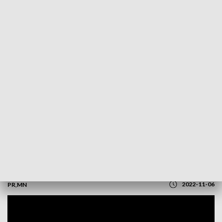
POWRÓT DO
OLSZTYN
TVP REGIONY
Młodzi z batutą. Dyrygowali elbląskimi
kameralistami
2022-11-06
PR,MN