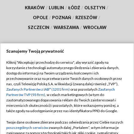
KRAKÓW
/
LUBLIN
/
ŁÓDŹ
/
OLSZTYN
/
OPOLE
/
POZNAŃ
/
RZESZÓW
/
SZCZECIN
/
WARSZAWA
/
WROCŁAW
Szanujemy Twoją prywatność
Dołącz do nas:
Kliknij "Akceptuję i przechodzę do serwisu", aby wyrazić zgody na
korzystanie z technologii automatycznego śledzenia i zbierania danych,
TVP
dostęp do informacji na Twoim urządzeniu końcowym i ich
Abonament TVP
przechowywanie oraz na przetwarzanie Twoich danych osobowych przez
Regulamin TVP
nas, czyli Telewizję Polską S.A. w likwidacji (zwaną dalej również „TVP”),
Emisja w TVP
Polityka prywatności
Zaufanych Partnerów z IAB* (1201 firm)
oraz pozostałych
Zaufanych
Partnerów TVP (93 firm)
, w celach marketingowych (w tym do
Centrum informacji TVP
Moje zgody
zautomatyzowanego dopasowania reklam do Twoich zainteresowań i
mierzenia ich skuteczności) i pozostałych, które wskazujemy poniżej, a
Naziemna Telewizja Cyfrowa
Pomoc
także zgody na udostępnianie przez nas identyfikatora PPID do Google.
Sklep TVP
Biuro reklamy
Twoje dane osobowe zbierane podczas odwiedzania przez Ciebie naszych
Rada Programowa
Kontakt
poszczególnych serwisów
zwanych dalej „Portalem”, w tym informacje
zapisywane za pomocą technologii takich jak: pliki cookie, sygnalizatory