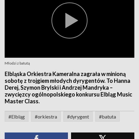
Młodzi z batutą
Elbląska Orkiestra Kameralna zagrała w minioną
sobotę z trojgiem młodych dyrygentów. To Hanna
Derej, Szymon Brylski i Andrzej Mandryka –
zwycięzcy ogólnopolskiego konkursu Elbląg Music
Master Class.
#Elbląg
#orkiestra
#dyrygent
#batuta