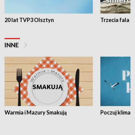
20 lat TVP3 Olsztyn
Trzecia fala -
INNE
Warmia i Mazury Smakują
Poczuj klimat