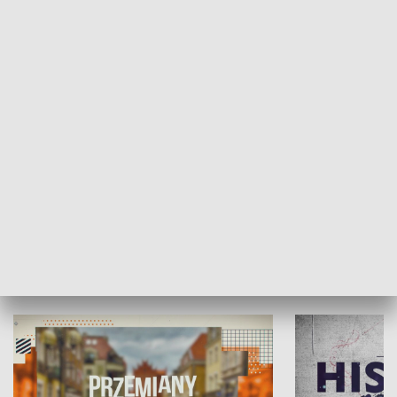
SPOŁECZEŃSTWO
Moje miejsce
Winda region
HISTORIA