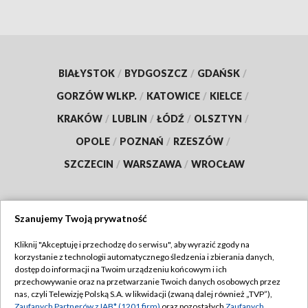
BIAŁYSTOK
/
BYDGOSZCZ
/
GDAŃSK
/
GORZÓW WLKP.
/
KATOWICE
/
KIELCE
/
KRAKÓW
/
LUBLIN
/
ŁÓDŹ
/
OLSZTYN
/
OPOLE
/
POZNAŃ
/
RZESZÓW
/
SZCZECIN
/
WARSZAWA
/
WROCŁAW
Szanujemy Twoją prywatność
Dołącz do nas:
Kliknij "Akceptuję i przechodzę do serwisu", aby wyrazić zgody na
korzystanie z technologii automatycznego śledzenia i zbierania danych,
TVP
dostęp do informacji na Twoim urządzeniu końcowym i ich
Abonament TVP
przechowywanie oraz na przetwarzanie Twoich danych osobowych przez
Regulamin TVP
nas, czyli Telewizję Polską S.A. w likwidacji (zwaną dalej również „TVP”),
Emisja w TVP
Zaufanych Partnerów z IAB* (1201 firm)
oraz pozostałych
Zaufanych
Polityka prywatności