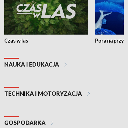
Czas w las
Pora na przyr
NAUKA I EDUKACJA
TECHNIKA I MOTORYZACJA
GOSPODARKA