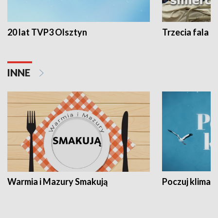
20 lat TVP3 Olsztyn
Trzecia fala -
INNE
Warmia i Mazury Smakują
Poczuj klimat