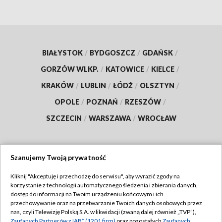
BIAŁYSTOK
/
BYDGOSZCZ
/
GDAŃSK
/
GORZÓW WLKP.
/
KATOWICE
/
KIELCE
/
KRAKÓW
/
LUBLIN
/
ŁÓDŹ
/
OLSZTYN
/
OPOLE
/
POZNAŃ
/
RZESZÓW
/
SZCZECIN
/
WARSZAWA
/
WROCŁAW
Szanujemy Twoją prywatność
Dołącz do nas:
Kliknij "Akceptuję i przechodzę do serwisu", aby wyrazić zgody na
korzystanie z technologii automatycznego śledzenia i zbierania danych,
TVP
dostęp do informacji na Twoim urządzeniu końcowym i ich
Abonament TVP
przechowywanie oraz na przetwarzanie Twoich danych osobowych przez
Regulamin TVP
nas, czyli Telewizję Polską S.A. w likwidacji (zwaną dalej również „TVP”),
Emisja w TVP
Zaufanych Partnerów z IAB* (1201 firm)
oraz pozostałych
Zaufanych
Polityka prywatności