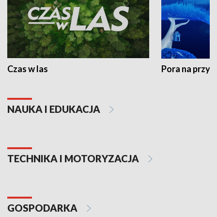
Czas w las
Pora na przyr
NAUKA I EDUKACJA
TECHNIKA I MOTORYZACJA
GOSPODARKA