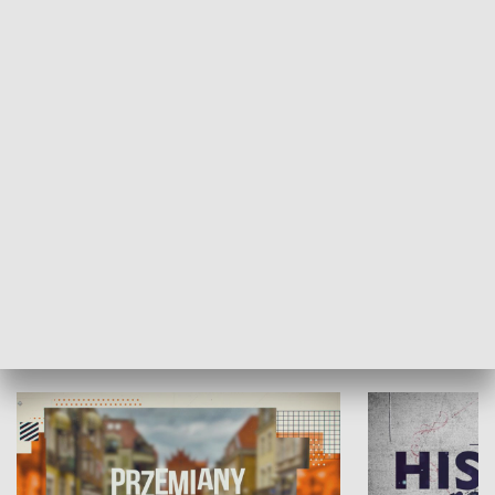
SPOŁECZEŃSTWO
Moje miejsce
Winda region
HISTORIA