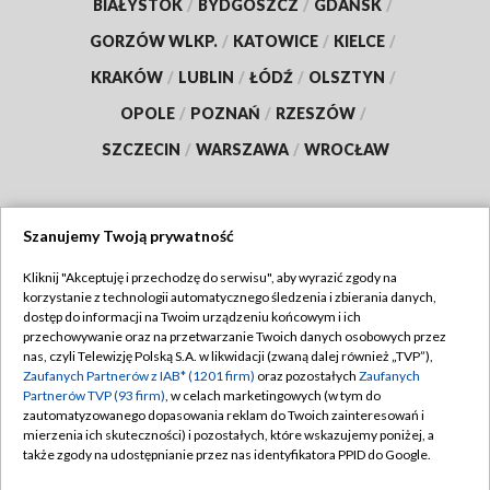
BIAŁYSTOK
/
BYDGOSZCZ
/
GDAŃSK
/
GORZÓW WLKP.
/
KATOWICE
/
KIELCE
/
KRAKÓW
/
LUBLIN
/
ŁÓDŹ
/
OLSZTYN
/
OPOLE
/
POZNAŃ
/
RZESZÓW
/
SZCZECIN
/
WARSZAWA
/
WROCŁAW
Szanujemy Twoją prywatność
Dołącz do nas:
Kliknij "Akceptuję i przechodzę do serwisu", aby wyrazić zgody na
korzystanie z technologii automatycznego śledzenia i zbierania danych,
TVP
dostęp do informacji na Twoim urządzeniu końcowym i ich
Abonament TVP
przechowywanie oraz na przetwarzanie Twoich danych osobowych przez
Regulamin TVP
nas, czyli Telewizję Polską S.A. w likwidacji (zwaną dalej również „TVP”),
Emisja w TVP
Zaufanych Partnerów z IAB* (1201 firm)
oraz pozostałych
Zaufanych
Polityka prywatności
Partnerów TVP (93 firm)
, w celach marketingowych (w tym do
Centrum informacji TVP
Moje zgody
zautomatyzowanego dopasowania reklam do Twoich zainteresowań i
mierzenia ich skuteczności) i pozostałych, które wskazujemy poniżej, a
Naziemna Telewizja Cyfrowa
Pomoc
także zgody na udostępnianie przez nas identyfikatora PPID do Google.
Sklep TVP
Biuro reklamy