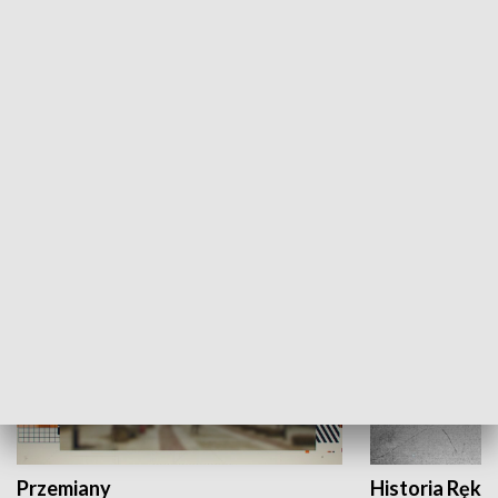
Moje miejsce
Winda region
HISTORIA
Przemiany
Historia Ręką