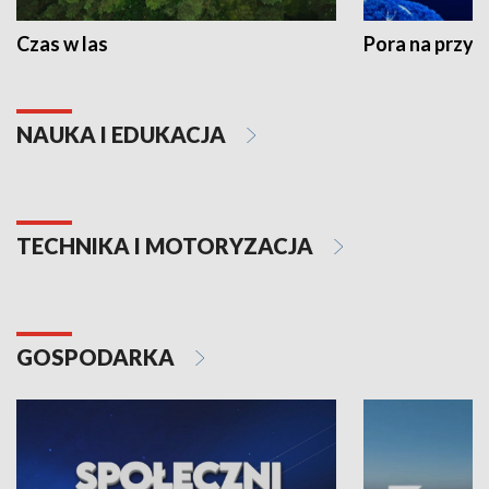
Czas w las
Pora na przyr
NAUKA I EDUKACJA
TECHNIKA I MOTORYZACJA
GOSPODARKA