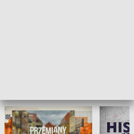
SPOŁECZEŃSTWO
Moje miejsce
Winda region
HISTORIA