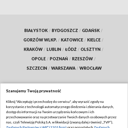
BIAŁYSTOK
/
BYDGOSZCZ
/
GDAŃSK
/
GORZÓW WLKP.
/
KATOWICE
/
KIELCE
/
KRAKÓW
/
LUBLIN
/
ŁÓDŹ
/
OLSZTYN
/
OPOLE
/
POZNAŃ
/
RZESZÓW
/
SZCZECIN
/
WARSZAWA
/
WROCŁAW
Szanujemy Twoją prywatność
Dołącz do nas:
Kliknij "Akceptuję i przechodzę do serwisu", aby wyrazić zgody na
korzystanie z technologii automatycznego śledzenia i zbierania danych,
TVP
dostęp do informacji na Twoim urządzeniu końcowym i ich
Abonament TVP
przechowywanie oraz na przetwarzanie Twoich danych osobowych przez
Regulamin TVP
nas, czyli Telewizję Polską S.A. w likwidacji (zwaną dalej również „TVP”),
Emisja w TVP
Zaufanych Partnerów z IAB* (1201 firm)
oraz pozostałych
Zaufanych
Polityka prywatności