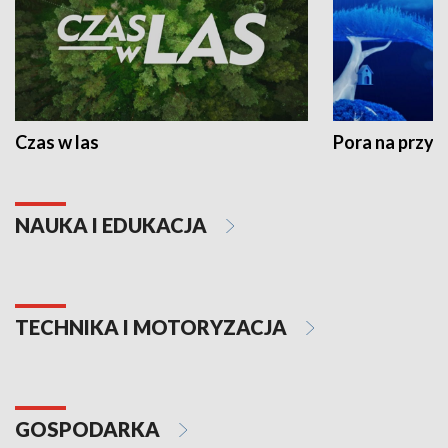
Czas w las
Pora na przyr
NAUKA I EDUKACJA
TECHNIKA I MOTORYZACJA
GOSPODARKA