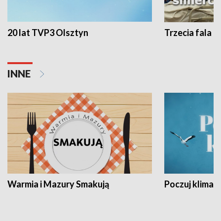
20 lat TVP3 Olsztyn
Trzecia fala -
INNE
Warmia i Mazury Smakują
Poczuj klimat