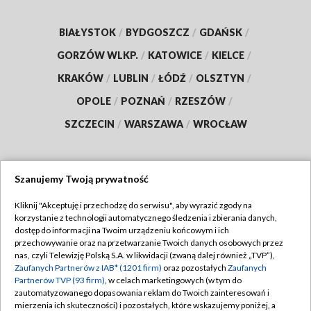
BIAŁYSTOK
/
BYDGOSZCZ
/
GDAŃSK
/
GORZÓW WLKP.
/
KATOWICE
/
KIELCE
/
KRAKÓW
/
LUBLIN
/
ŁÓDŹ
/
OLSZTYN
/
OPOLE
/
POZNAŃ
/
RZESZÓW
/
SZCZECIN
/
WARSZAWA
/
WROCŁAW
Szanujemy Twoją prywatność
Dołącz do nas:
Kliknij "Akceptuję i przechodzę do serwisu", aby wyrazić zgody na
korzystanie z technologii automatycznego śledzenia i zbierania danych,
TVP
dostęp do informacji na Twoim urządzeniu końcowym i ich
Abonament TVP
przechowywanie oraz na przetwarzanie Twoich danych osobowych przez
Regulamin TVP
nas, czyli Telewizję Polską S.A. w likwidacji (zwaną dalej również „TVP”),
Emisja w TVP
Polityka prywatności
Zaufanych Partnerów z IAB* (1201 firm)
oraz pozostałych
Zaufanych
Partnerów TVP (93 firm)
, w celach marketingowych (w tym do
Centrum informacji TVP
Moje zgody
zautomatyzowanego dopasowania reklam do Twoich zainteresowań i
mierzenia ich skuteczności) i pozostałych, które wskazujemy poniżej, a
Naziemna Telewizja Cyfrowa