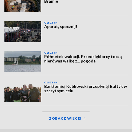
Bramie
OLSZTYN
Aparat, spocznij!
OLSZTYN
Półmetek wakacji. Przedsiębiorcy toczą
nierówną walkę z... pogodą
OLSZTYN
Bartłomiej Kubkowski przepłynął Bałtyk w
szczytnym celu
ZOBACZ WIĘCEJ