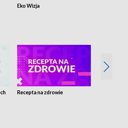
Eko Wizja
ach
Recepta na zdrowie
Wybieram z