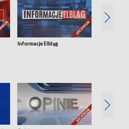
Informacje Elbląg
Wstaje nowy