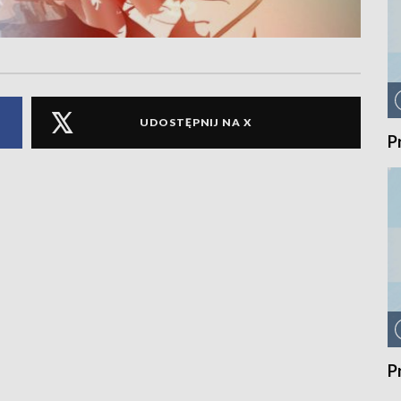
UDOSTĘPNIJ NA X
P
P