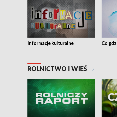
Informacje kulturalne
Co gdzi
ROLNICTWO I WIEŚ