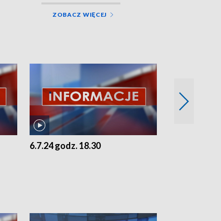
ZOBACZ WIĘCEJ
6.7.24 godz. 18.30
5.7.24 godz. 