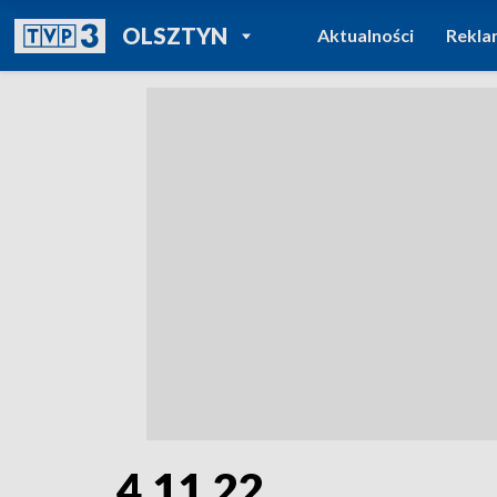
POWRÓT DO
OLSZTYN
Aktualności
Rekla
TVP REGIONY
4.11.22