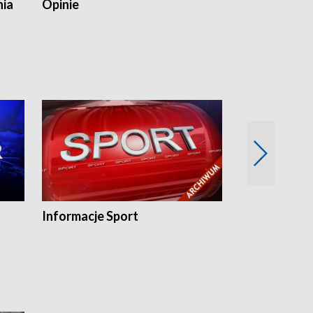
nia
Opinie
Opinie Elblą
Informacje Sport
Flesz sport