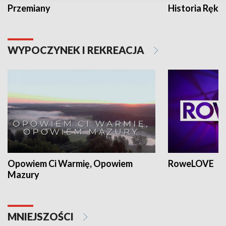
Przemiany
Historia Ręką
WYPOCZYNEK I REKREACJA
Opowiem Ci Warmię, Opowiem
RoweLOVE
Mazury
MNIEJSZOŚCI