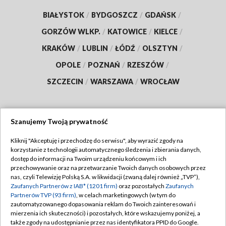
BIAŁYSTOK
/
BYDGOSZCZ
/
GDAŃSK
/
GORZÓW WLKP.
/
KATOWICE
/
KIELCE
/
KRAKÓW
/
LUBLIN
/
ŁÓDŹ
/
OLSZTYN
/
OPOLE
/
POZNAŃ
/
RZESZÓW
/
SZCZECIN
/
WARSZAWA
/
WROCŁAW
Szanujemy Twoją prywatność
Dołącz do nas:
Kliknij "Akceptuję i przechodzę do serwisu", aby wyrazić zgody na
korzystanie z technologii automatycznego śledzenia i zbierania danych,
TVP
dostęp do informacji na Twoim urządzeniu końcowym i ich
Abonament TVP
przechowywanie oraz na przetwarzanie Twoich danych osobowych przez
Regulamin TVP
nas, czyli Telewizję Polską S.A. w likwidacji (zwaną dalej również „TVP”),
Emisja w TVP
Zaufanych Partnerów z IAB* (1201 firm)
oraz pozostałych
Zaufanych
Polityka prywatności
Partnerów TVP (93 firm)
, w celach marketingowych (w tym do
Centrum informacji TVP
Moje zgody
zautomatyzowanego dopasowania reklam do Twoich zainteresowań i
mierzenia ich skuteczności) i pozostałych, które wskazujemy poniżej, a
Naziemna Telewizja Cyfrowa
Pomoc
także zgody na udostępnianie przez nas identyfikatora PPID do Google.