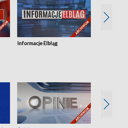
Informacje Elbląg
Wstaje nowy