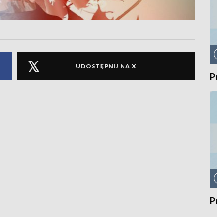
UDOSTĘPNIJ NA X
P
P