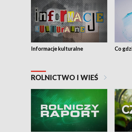
Informacje kulturalne
Co gdzi
ROLNICTWO I WIEŚ