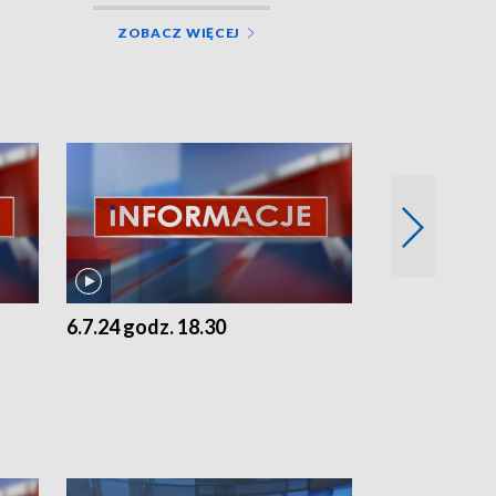
ZOBACZ WIĘCEJ
6.7.24 godz. 18.30
5.7.24 godz. 