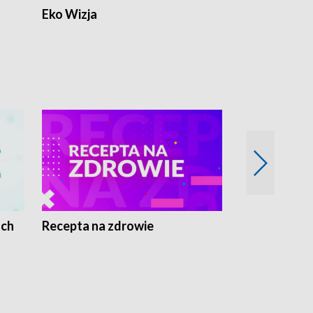
Eko Wizja
ach
Recepta na zdrowie
Wybieram z