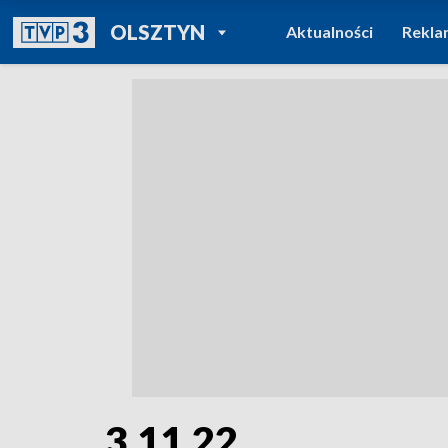
POWRÓT DO
OLSZTYN
Aktualności
Rekla
TVP REGIONY
3.11.22