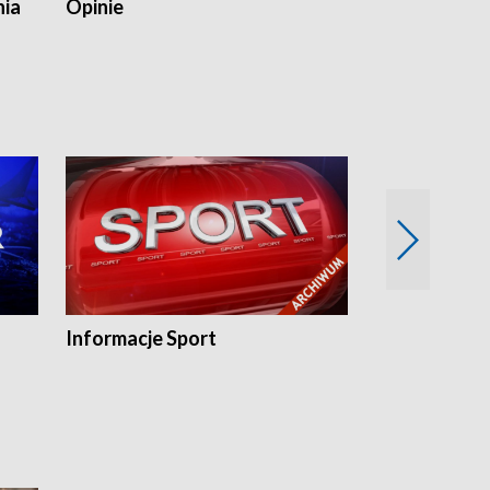
nia
Opinie
Opinie Elblą
Informacje Sport
Flesz sport