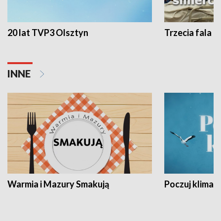
20 lat TVP3 Olsztyn
Trzecia fala -
INNE
Warmia i Mazury Smakują
Poczuj klimat