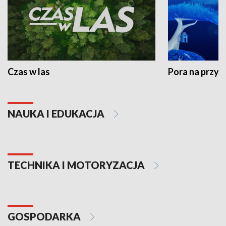
Czas w las
Pora na przyr
NAUKA I EDUKACJA
TECHNIKA I MOTORYZACJA
GOSPODARKA