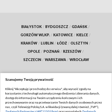
BIAŁYSTOK
/
BYDGOSZCZ
/
GDAŃSK
/
GORZÓW WLKP.
/
KATOWICE
/
KIELCE
/
KRAKÓW
/
LUBLIN
/
ŁÓDŹ
/
OLSZTYN
/
OPOLE
/
POZNAŃ
/
RZESZÓW
/
SZCZECIN
/
WARSZAWA
/
WROCŁAW
Szanujemy Twoją prywatność
Dołącz do nas:
Kliknij "Akceptuję i przechodzę do serwisu", aby wyrazić zgody na
korzystanie z technologii automatycznego śledzenia i zbierania danych,
TVP
dostęp do informacji na Twoim urządzeniu końcowym i ich
Abonament TVP
przechowywanie oraz na przetwarzanie Twoich danych osobowych przez
Regulamin TVP
nas, czyli Telewizję Polską S.A. w likwidacji (zwaną dalej również „TVP”),
Emisja w TVP
Zaufanych Partnerów z IAB* (1201 firm)
oraz pozostałych
Zaufanych
Polityka prywatności