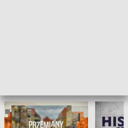
SPOŁECZEŃSTWO
Moje miejsce
Winda region
HISTORIA