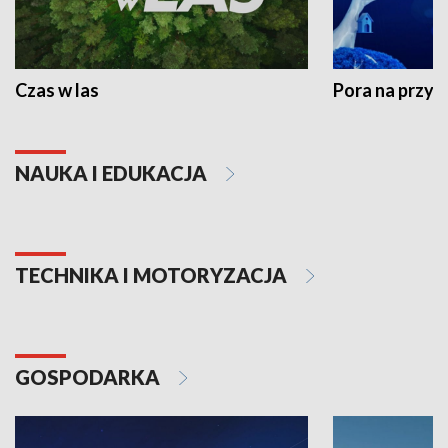
Czas w las
Pora na przyr
NAUKA I EDUKACJA
TECHNIKA I MOTORYZACJA
GOSPODARKA