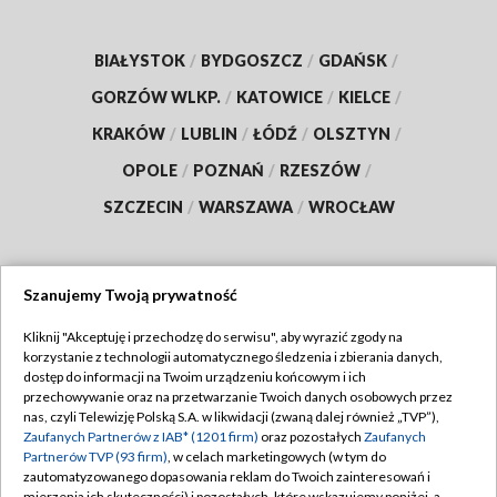
BIAŁYSTOK
/
BYDGOSZCZ
/
GDAŃSK
/
GORZÓW WLKP.
/
KATOWICE
/
KIELCE
/
KRAKÓW
/
LUBLIN
/
ŁÓDŹ
/
OLSZTYN
/
OPOLE
/
POZNAŃ
/
RZESZÓW
/
SZCZECIN
/
WARSZAWA
/
WROCŁAW
Szanujemy Twoją prywatność
Dołącz do nas:
Kliknij "Akceptuję i przechodzę do serwisu", aby wyrazić zgody na
korzystanie z technologii automatycznego śledzenia i zbierania danych,
TVP
dostęp do informacji na Twoim urządzeniu końcowym i ich
Abonament TVP
przechowywanie oraz na przetwarzanie Twoich danych osobowych przez
Regulamin TVP
nas, czyli Telewizję Polską S.A. w likwidacji (zwaną dalej również „TVP”),
Emisja w TVP
Zaufanych Partnerów z IAB* (1201 firm)
oraz pozostałych
Zaufanych
Polityka prywatności
Partnerów TVP (93 firm)
, w celach marketingowych (w tym do
Centrum informacji TVP
Moje zgody
zautomatyzowanego dopasowania reklam do Twoich zainteresowań i
mierzenia ich skuteczności) i pozostałych, które wskazujemy poniżej, a