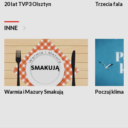
20 lat TVP3 Olsztyn
Trzecia fala -
INNE
Warmia i Mazury Smakują
Poczuj klimat