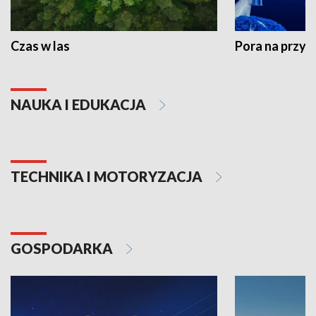
Czas w las
Pora na przyr
NAUKA I EDUKACJA
TECHNIKA I MOTORYZACJA
GOSPODARKA