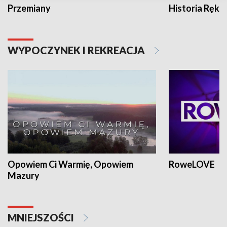
Przemiany
Historia Ręką
WYPOCZYNEK I REKREACJA
Opowiem Ci Warmię, Opowiem
RoweLOVE
Mazury
MNIEJSZOŚCI