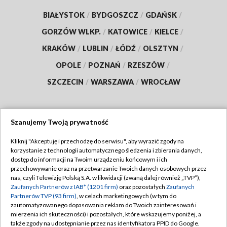
BIAŁYSTOK
/
BYDGOSZCZ
/
GDAŃSK
/
GORZÓW WLKP.
/
KATOWICE
/
KIELCE
/
KRAKÓW
/
LUBLIN
/
ŁÓDŹ
/
OLSZTYN
/
OPOLE
/
POZNAŃ
/
RZESZÓW
/
SZCZECIN
/
WARSZAWA
/
WROCŁAW
Szanujemy Twoją prywatność
Dołącz do nas:
Kliknij "Akceptuję i przechodzę do serwisu", aby wyrazić zgody na
korzystanie z technologii automatycznego śledzenia i zbierania danych,
TVP
dostęp do informacji na Twoim urządzeniu końcowym i ich
Abonament TVP
przechowywanie oraz na przetwarzanie Twoich danych osobowych przez
Regulamin TVP
nas, czyli Telewizję Polską S.A. w likwidacji (zwaną dalej również „TVP”),
Emisja w TVP
Zaufanych Partnerów z IAB* (1201 firm)
oraz pozostałych
Zaufanych
Polityka prywatności
Partnerów TVP (93 firm)
, w celach marketingowych (w tym do
Centrum informacji TVP
Moje zgody
zautomatyzowanego dopasowania reklam do Twoich zainteresowań i
mierzenia ich skuteczności) i pozostałych, które wskazujemy poniżej, a
Naziemna Telewizja Cyfrowa
Pomoc
także zgody na udostępnianie przez nas identyfikatora PPID do Google.