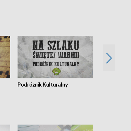
Podróżnik Kulturalny
Okolice Szla