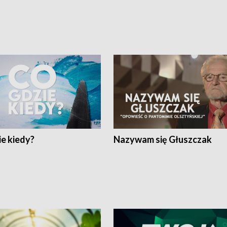
e kiedy?
Nazywam się Głuszczak