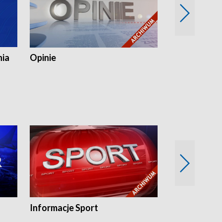
nia
Opinie
Opinie Elblą
Informacje Sport
Flesz sport