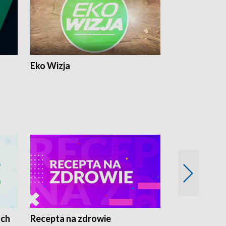
Eko Wizja
ach
Recepta na zdrowie
Wybieram z