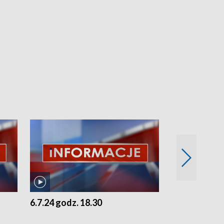
6.7.24 godz. 18.30
5.7.24 godz. 