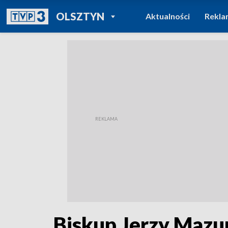
POWRÓT DO
OLSZTYN
Aktualności
Rekla
TVP REGIONY
Biskup Jerzy Mazur