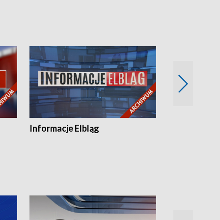
Informacje Elbląg
Wstaje nowy