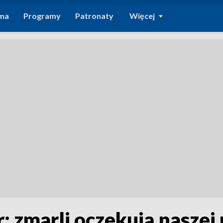
ma
Programy
Patronaty
Więcej
: zmarli oczekują naszej