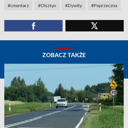
#cmentarz
#Olsztyn
#Dywity
#Poprzeczna
ZOBACZ TAKŻE