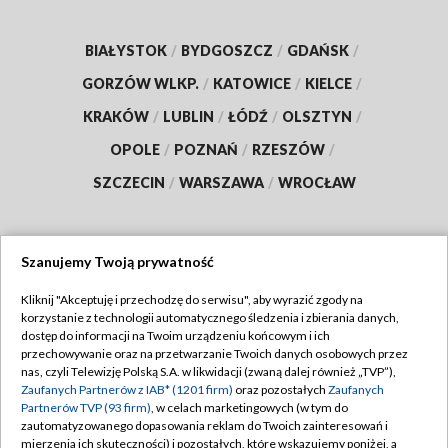
BIAŁYSTOK
/
BYDGOSZCZ
/
GDAŃSK
/
GORZÓW WLKP.
/
KATOWICE
/
KIELCE
/
KRAKÓW
/
LUBLIN
/
ŁÓDŹ
/
OLSZTYN
/
OPOLE
/
POZNAŃ
/
RZESZÓW
/
SZCZECIN
/
WARSZAWA
/
WROCŁAW
Szanujemy Twoją prywatność
Dołącz do nas:
Kliknij "Akceptuję i przechodzę do serwisu", aby wyrazić zgody na
korzystanie z technologii automatycznego śledzenia i zbierania danych,
TVP
dostęp do informacji na Twoim urządzeniu końcowym i ich
Abonament TVP
przechowywanie oraz na przetwarzanie Twoich danych osobowych przez
Regulamin TVP
nas, czyli Telewizję Polską S.A. w likwidacji (zwaną dalej również „TVP”),
Emisja w TVP
Polityka prywatności
Zaufanych Partnerów z IAB* (1201 firm)
oraz pozostałych
Zaufanych
Partnerów TVP (93 firm)
, w celach marketingowych (w tym do
Centrum informacji TVP
Moje zgody
zautomatyzowanego dopasowania reklam do Twoich zainteresowań i
mierzenia ich skuteczności) i pozostałych, które wskazujemy poniżej, a