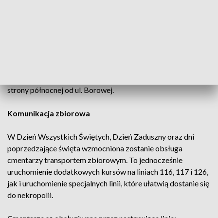
- Ulica Cicha będzie wyłączona z ruchu. Poruszać się po niej
będą mogły jedynie osoby mieszkające przy w okolicy,
autobusy komunikacji miejskiej, taksówki i służby miejskie.
- Ulica A. Erdmanowej będzie udostępniona wyłącznie
pieszym. Tam też będą ustawione stoiska ze zniczami i
kwiatami. Inny dojazd do cmentarza będzie możliwy od
strony północnej od ul. Borowej.
Komunikacja zbiorowa
W Dzień Wszystkich Świętych, Dzień Zaduszny oraz dni
poprzedzające święta wzmocniona zostanie obsługa
cmentarzy transportem zbiorowym. To jednocześnie
uruchomienie dodatkowych kursów na liniach 116, 117 i 126,
jak i uruchomienie specjalnych linii, które ułatwią dostanie się
do nekropolii.