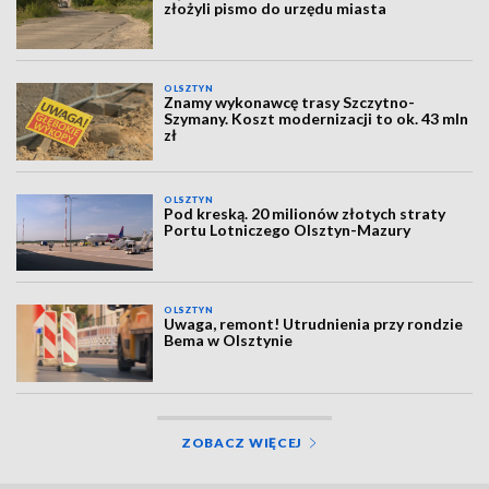
złożyli pismo do urzędu miasta
OLSZTYN
Znamy wykonawcę trasy Szczytno-
Szymany. Koszt modernizacji to ok. 43 mln
zł
OLSZTYN
Pod kreską. 20 milionów złotych straty
Portu Lotniczego Olsztyn-Mazury
OLSZTYN
Uwaga, remont! Utrudnienia przy rondzie
Bema w Olsztynie
ZOBACZ WIĘCEJ