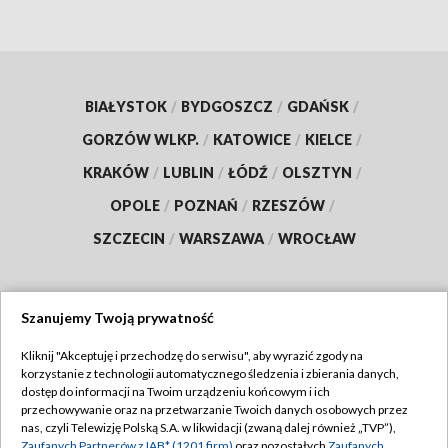
BIAŁYSTOK
/
BYDGOSZCZ
/
GDAŃSK
/
GORZÓW WLKP.
/
KATOWICE
/
KIELCE
/
KRAKÓW
/
LUBLIN
/
ŁÓDŹ
/
OLSZTYN
/
OPOLE
/
POZNAŃ
/
RZESZÓW
/
SZCZECIN
/
WARSZAWA
/
WROCŁAW
Szanujemy Twoją prywatność
Dołącz do nas:
Kliknij "Akceptuję i przechodzę do serwisu", aby wyrazić zgody na
korzystanie z technologii automatycznego śledzenia i zbierania danych,
TVP
dostęp do informacji na Twoim urządzeniu końcowym i ich
Abonament TVP
przechowywanie oraz na przetwarzanie Twoich danych osobowych przez
Regulamin TVP
nas, czyli Telewizję Polską S.A. w likwidacji (zwaną dalej również „TVP”),
Emisja w TVP
Zaufanych Partnerów z IAB* (1201 firm)
oraz pozostałych
Zaufanych
Polityka prywatności