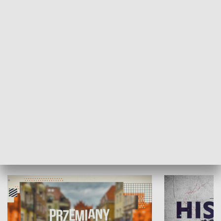
SPOŁECZEŃSTWO
Moje miejsce
Winda region
HISTORIA