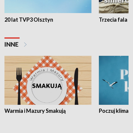
20 lat TVP3 Olsztyn
Trzecia fala -
INNE
Warmia i Mazury Smakują
Poczuj klimat