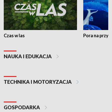
Czas w las
Pora na przyr
NAUKA I EDUKACJA
TECHNIKA I MOTORYZACJA
GOSPODARKA