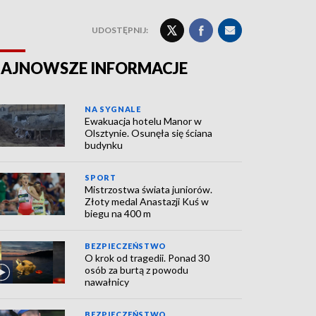
UDOSTĘPNIJ:
AJNOWSZE INFORMACJE
NA SYGNALE
Ewakuacja hotelu Manor w
Olsztynie. Osunęła się ściana
budynku
SPORT
Mistrzostwa świata juniorów.
Złoty medal Anastazji Kuś w
biegu na 400 m
BEZPIECZEŃSTWO
O krok od tragedii. Ponad 30
osób za burtą z powodu
nawałnicy
BEZPIECZEŃSTWO