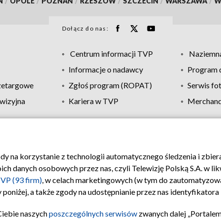
N
/
OPOLE
/
POZNAŃ
/
RZESZÓW
/
SZCZECIN
/
WARSZAWA
/
W
Dołącz do nas:
Centrum informacji TVP
Naziemna
Informacje o nadawcy
Program d
zetargowe
Zgłoś program (ROPAT)
Serwis fo
wizyjna
Kariera w TVP
Merchandi
Polityka prywatności
Moje zgody
Pomoc
Biuro re
ody na korzystanie z technologii automatycznego śledzenia i zbie
 danych osobowych przez nas, czyli Telewizję Polską S.A. w likw
VP (93 firm)
, w celach marketingowych (w tym do zautomatyzow
 poniżej, a także zgody na udostępnianie przez nas identyfikator
Ciebie naszych
poszczególnych serwisów
zwanych dalej „Portalem