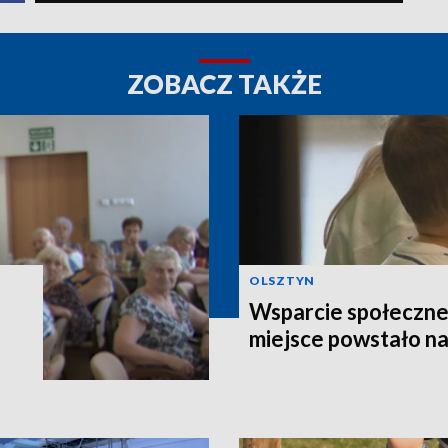
ZOBACZ TAKŻE
OLSZTYN
Wsparcie społeczne
miejsce powstało n