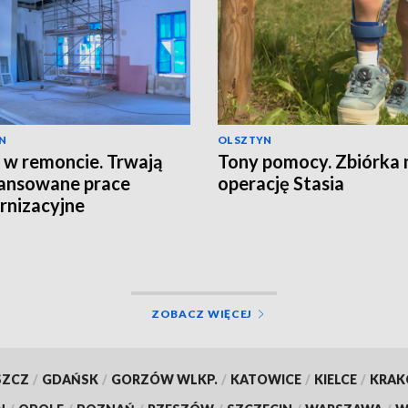
N
OLSZTYN
 w remoncie. Trwają
Tony pomocy. Zbiórka 
ansowane prace
operację Stasia
nizacyjne
ZOBACZ WIĘCEJ
SZCZ
/
GDAŃSK
/
GORZÓW WLKP.
/
KATOWICE
/
KIELCE
/
KRA