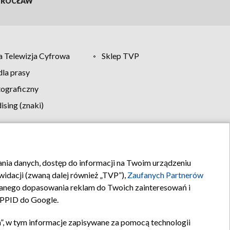
ROCŁAW
 Telewizja Cyfrowa
Sklep TVP
la prasy
tograficzny
sing (znaki)
klamy
Kontakt
rania danych, dostęp do informacji na Twoim urządzeniu
idacji (zwaną dalej również „TVP”),
Zaufanych Partnerów
anego dopasowania reklam do Twoich zainteresowań i
a PPID do Google.
”, w tym informacje zapisywane za pomocą technologii