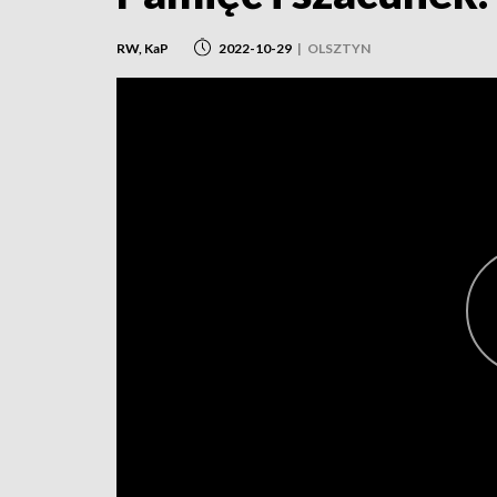
RW, KaP
2022-10-29
|
OLSZTYN