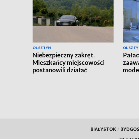
OLSZTYN
OLSZTY
Niebezpieczny zakręt.
Pałac
Mieszkańcy miejscowości
zaaw
postanowili działać
moder
BIAŁYSTOK
/
BYDGO