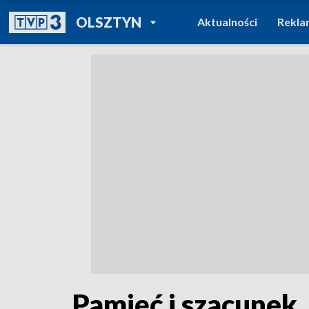
POWRÓT DO
OLSZTYN
Aktualności
Rekla
TVP REGIONY
Pamięć i szacunek.