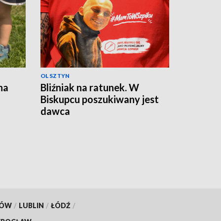
OLSZTYN
na
Bliźniak na ratunek. W
Biskupcu poszukiwany jest
dawca
KÓW
/
LUBLIN
/
ŁÓDŹ
/