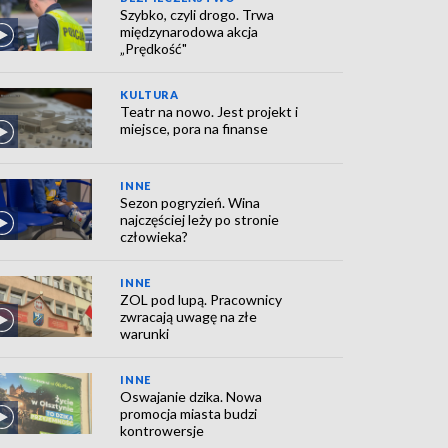
Szybko, czyli drogo. Trwa
międzynarodowa akcja
„Prędkość"
KULTURA
Teatr na nowo. Jest projekt i
miejsce, pora na finanse
INNE
Sezon pogryzień. Wina
najczęściej leży po stronie
człowieka?
INNE
ZOL pod lupą. Pracownicy
zwracają uwagę na złe
warunki
INNE
Oswajanie dzika. Nowa
promocja miasta budzi
kontrowersje