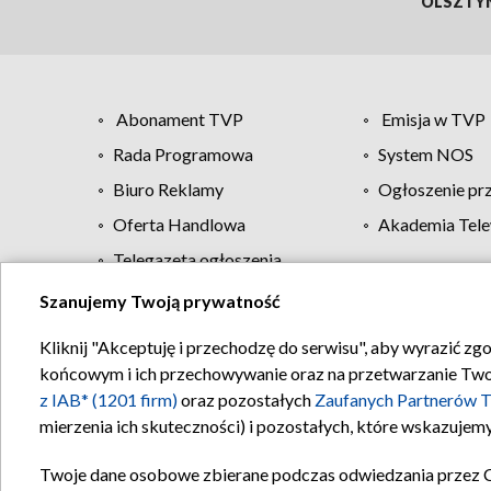
OLSZTY
Abonament TVP
Emisja w TVP
Rada Programowa
System NOS
Biuro Reklamy
Ogłoszenie pr
Oferta Handlowa
Akademia Tele
Telegazeta ogłoszenia
Szanujemy Twoją prywatność
Regulamin TVP
Kliknij "Akceptuję i przechodzę do serwisu", aby wyrazić zg
końcowym i ich przechowywanie oraz na przetwarzanie Twoich
z IAB* (1201 firm)
oraz pozostałych
Zaufanych Partnerów T
mierzenia ich skuteczności) i pozostałych, które wskazujemy
Twoje dane osobowe zbierane podczas odwiedzania przez 