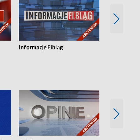
Informacje Elbląg
Wstaje nowy