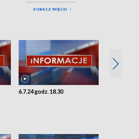
ZOBACZ WIĘCEJ
6.7.24 godz. 18.30
5.7.24 godz. 