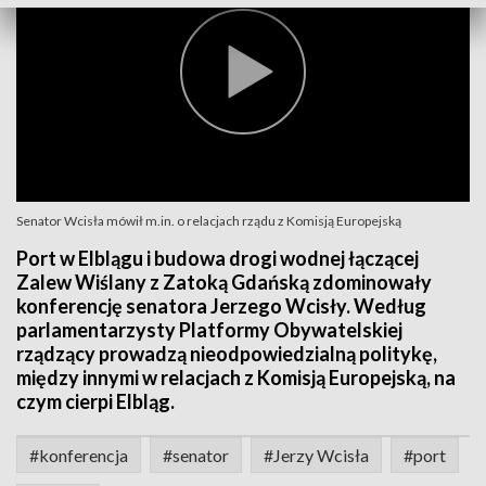
Senator Wcisła mówił m.in. o relacjach rządu z Komisją Europejską
Port w Elblągu i budowa drogi wodnej łączącej
Zalew Wiślany z Zatoką Gdańską zdominowały
konferencję senatora Jerzego Wcisły. Według
parlamentarzysty Platformy Obywatelskiej
rządzący prowadzą nieodpowiedzialną politykę,
między innymi w relacjach z Komisją Europejską, na
czym cierpi Elbląg.
#konferencja
#senator
#Jerzy Wcisła
#port