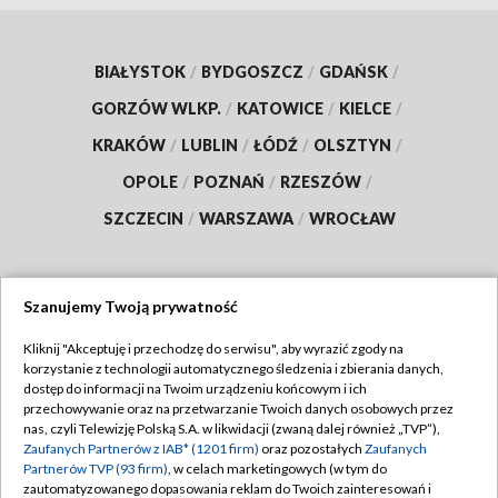
BIAŁYSTOK
/
BYDGOSZCZ
/
GDAŃSK
/
GORZÓW WLKP.
/
KATOWICE
/
KIELCE
/
KRAKÓW
/
LUBLIN
/
ŁÓDŹ
/
OLSZTYN
/
OPOLE
/
POZNAŃ
/
RZESZÓW
/
SZCZECIN
/
WARSZAWA
/
WROCŁAW
Szanujemy Twoją prywatność
Dołącz do nas:
Kliknij "Akceptuję i przechodzę do serwisu", aby wyrazić zgody na
korzystanie z technologii automatycznego śledzenia i zbierania danych,
TVP
dostęp do informacji na Twoim urządzeniu końcowym i ich
Abonament TVP
przechowywanie oraz na przetwarzanie Twoich danych osobowych przez
Regulamin TVP
nas, czyli Telewizję Polską S.A. w likwidacji (zwaną dalej również „TVP”),
Emisja w TVP
Polityka prywatności
Zaufanych Partnerów z IAB* (1201 firm)
oraz pozostałych
Zaufanych
Partnerów TVP (93 firm)
, w celach marketingowych (w tym do
Centrum informacji TVP
Moje zgody
zautomatyzowanego dopasowania reklam do Twoich zainteresowań i