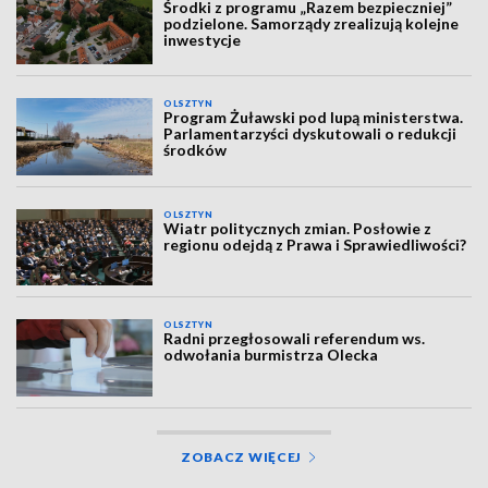
Środki z programu „Razem bezpieczniej”
podzielone. Samorządy zrealizują kolejne
inwestycje
OLSZTYN
Program Żuławski pod lupą ministerstwa.
Parlamentarzyści dyskutowali o redukcji
środków
OLSZTYN
Wiatr politycznych zmian. Posłowie z
regionu odejdą z Prawa i Sprawiedliwości?
OLSZTYN
Radni przegłosowali referendum ws.
odwołania burmistrza Olecka
ZOBACZ WIĘCEJ