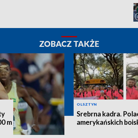
ZOBACZ TAKŻE
OLSZTYN
ty
Srebrna kadra. Pola
00 m
amerykańskich bois