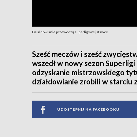
Działdowianie przewodzą superligowej stawce
Sześć meczów i sześć zwycięst
wszedł w nowy sezon Superligi 
odzyskanie mistrzowskiego tyt
działdowianie zrobili w starciu
UDOSTĘPNIJ NA FACEBOOKU