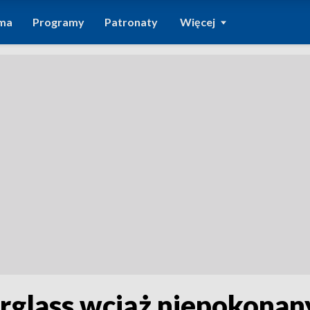
ma
Programy
Patronaty
Więcej
orglass wciąż niepokonan