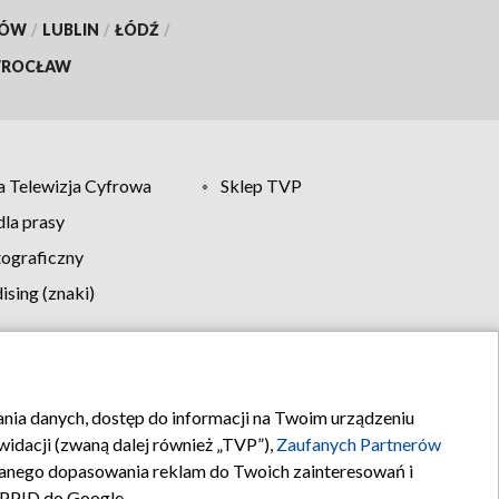
KÓW
/
LUBLIN
/
ŁÓDŹ
/
ROCŁAW
 Telewizja Cyfrowa
Sklep TVP
la prasy
tograficzny
sing (znaki)
klamy
Kontakt
rania danych, dostęp do informacji na Twoim urządzeniu
idacji (zwaną dalej również „TVP”),
Zaufanych Partnerów
anego dopasowania reklam do Twoich zainteresowań i
a PPID do Google.