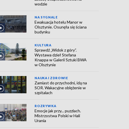
wodzie
NA SYGNALE
Ewakuacja hotelu Manor w
Olsztynie. Osunęła się ściana
budynku
KULTURA
Sprawdź „Widok z góry”.
Wystawa dzieł Stefana
Knappa w Galerii Sztuki BWA
w Olsztynie
NAUKA I ZDROWIE
Zamiast do przychodni, idą na
SOR. Wakacyjne oblężenie w
szpitalach
ROZRYWKA
Emocje jak przy... puzzlach.
Mistrzostwa Polski w Hali
Urania