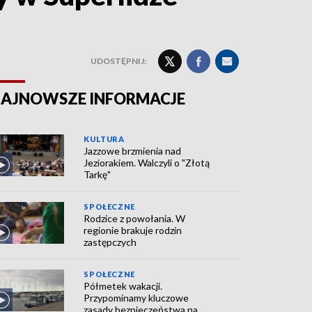
UDOSTĘPNIJ:
AJNOWSZE INFORMACJE
KULTURA
Jazzowe brzmienia nad
Jeziorakiem. Walczyli o "Złotą
Tarkę"
SPOŁECZNE
Rodzice z powołania. W
regionie brakuje rodzin
zastępczych
SPOŁECZNE
Półmetek wakacji.
Przypominamy kluczowe
zasady bezpieczeństwa na