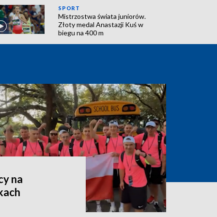
SPORT
Mistrzostwa świata juniorów.
Złoty medal Anastazji Kuś w
biegu na 400 m
cy na
kach