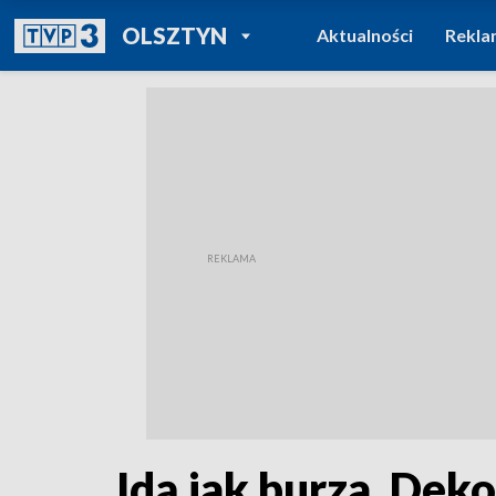
POWRÓT DO
OLSZTYN
Aktualności
Rekla
TVP REGIONY
Idą jak burza. Dek