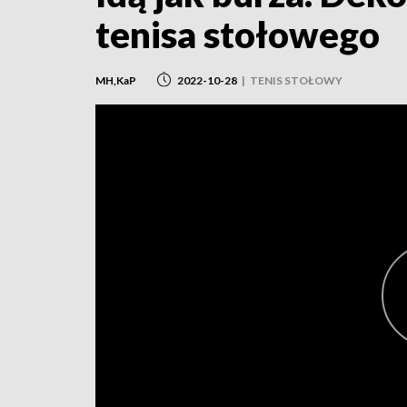
tenisa stołowego
MH,KaP
2022-10-28
|
TENIS STOŁOWY