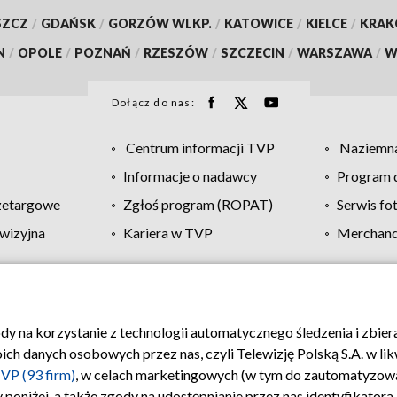
SZCZ
/
GDAŃSK
/
GORZÓW WLKP.
/
KATOWICE
/
KIELCE
/
KRA
N
/
OPOLE
/
POZNAŃ
/
RZESZÓW
/
SZCZECIN
/
WARSZAWA
/
W
Dołącz do nas:
Centrum informacji TVP
Naziemna
Informacje o nadawcy
Program d
zetargowe
Zgłoś program (ROPAT)
Serwis fo
wizyjna
Kariera w TVP
Merchandi
Polityka prywatności
Moje zgody
Pomoc
Biuro re
ody na korzystanie z technologii automatycznego śledzenia i zbie
 danych osobowych przez nas, czyli Telewizję Polską S.A. w likw
VP (93 firm)
, w celach marketingowych (w tym do zautomatyzow
 poniżej, a także zgody na udostępnianie przez nas identyfikator