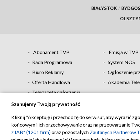
BIAŁYSTOK
/
BYDGO
OLSZTY
Abonament TVP
Emisja w TVP
Rada Programowa
System NOS
Biuro Reklamy
Ogłoszenie pr
Oferta Handlowa
Akademia Tele
Telegazeta ogłoszenia
Szanujemy Twoją prywatność
Regulamin TVP
Kliknij "Akceptuję i przechodzę do serwisu", aby wyrazić zg
końcowym i ich przechowywanie oraz na przetwarzanie Twoich
z IAB* (1201 firm)
oraz pozostałych
Zaufanych Partnerów T
mierzenia ich skuteczności) i pozostałych, które wskazujemy