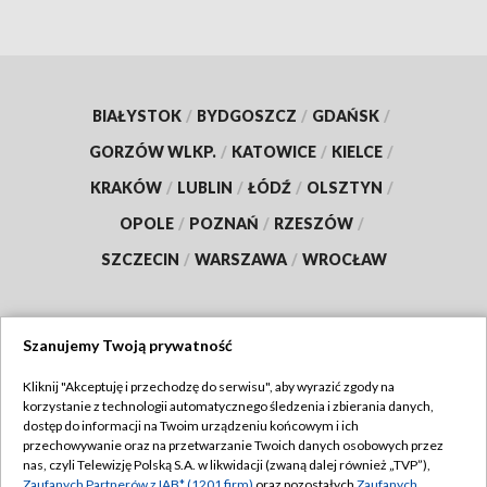
BIAŁYSTOK
/
BYDGOSZCZ
/
GDAŃSK
/
GORZÓW WLKP.
/
KATOWICE
/
KIELCE
/
KRAKÓW
/
LUBLIN
/
ŁÓDŹ
/
OLSZTYN
/
OPOLE
/
POZNAŃ
/
RZESZÓW
/
SZCZECIN
/
WARSZAWA
/
WROCŁAW
Szanujemy Twoją prywatność
Dołącz do nas:
Kliknij "Akceptuję i przechodzę do serwisu", aby wyrazić zgody na
korzystanie z technologii automatycznego śledzenia i zbierania danych,
TVP
dostęp do informacji na Twoim urządzeniu końcowym i ich
Abonament TVP
przechowywanie oraz na przetwarzanie Twoich danych osobowych przez
Regulamin TVP
nas, czyli Telewizję Polską S.A. w likwidacji (zwaną dalej również „TVP”),
Emisja w TVP
Zaufanych Partnerów z IAB* (1201 firm)
oraz pozostałych
Zaufanych
Polityka prywatności