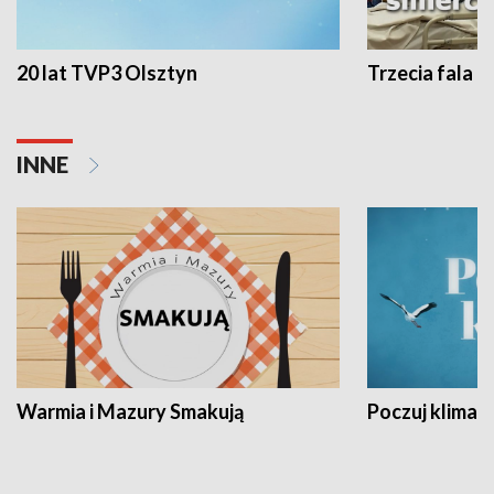
20 lat TVP3 Olsztyn
Trzecia fala -
INNE
Warmia i Mazury Smakują
Poczuj klimat