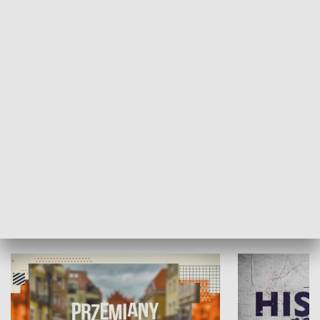
SPOŁECZEŃSTWO
Moje miejsce
Winda region
HISTORIA