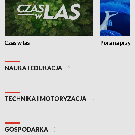
Czas w las
Pora na przyr
NAUKA I EDUKACJA
TECHNIKA I MOTORYZACJA
GOSPODARKA