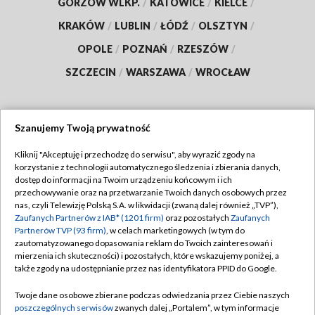
GORZÓW WLKP.
/
KATOWICE
/
KIELCE
/
KRAKÓW
/
LUBLIN
/
ŁÓDŹ
/
OLSZTYN
/
OPOLE
/
POZNAŃ
/
RZESZÓW
/
SZCZECIN
/
WARSZAWA
/
WROCŁAW
Szanujemy Twoją prywatność
Dołącz do nas:
Kliknij "Akceptuję i przechodzę do serwisu", aby wyrazić zgody na
korzystanie z technologii automatycznego śledzenia i zbierania danych,
TVP
dostęp do informacji na Twoim urządzeniu końcowym i ich
Abonament TVP
przechowywanie oraz na przetwarzanie Twoich danych osobowych przez
Regulamin TVP
nas, czyli Telewizję Polską S.A. w likwidacji (zwaną dalej również „TVP”),
Emisja w TVP
Polityka prywatności
Zaufanych Partnerów z IAB* (1201 firm)
oraz pozostałych
Zaufanych
Partnerów TVP (93 firm)
, w celach marketingowych (w tym do
Centrum informacji TVP
Moje zgody
zautomatyzowanego dopasowania reklam do Twoich zainteresowań i
mierzenia ich skuteczności) i pozostałych, które wskazujemy poniżej, a
Naziemna Telewizja Cyfrowa
Pomoc
także zgody na udostępnianie przez nas identyfikatora PPID do Google.
Sklep TVP
Biuro reklamy
Twoje dane osobowe zbierane podczas odwiedzania przez Ciebie naszych
Rada Programowa
Kontakt
poszczególnych serwisów
zwanych dalej „Portalem”, w tym informacje