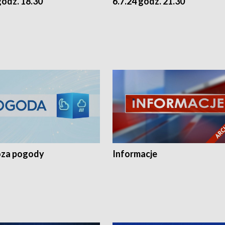
godz. 18.30
6.7.24 godz. 21.30
za pogody
Informacje