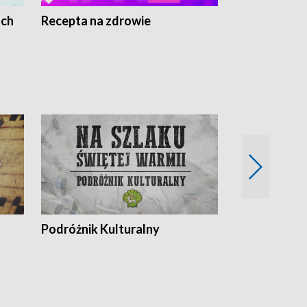
ach
Recepta na zdrowie
Wybieram z
Podróżnik Kulturalny
Okolice Szla