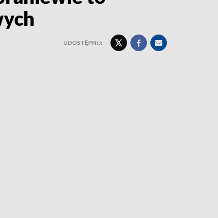
wych
UDOSTĘPNIJ: