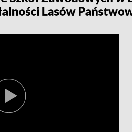
iałalności Lasów Państwo