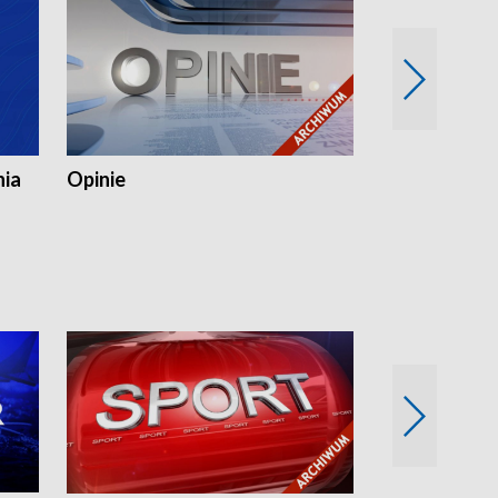
nia
Opinie
Opinie Elblą