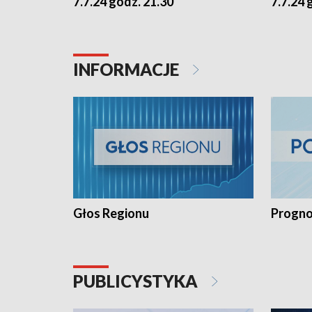
7.7.24 godz. 21.30
7.7.24 
INFORMACJE
Głos Regionu
Progno
PUBLICYSTYKA