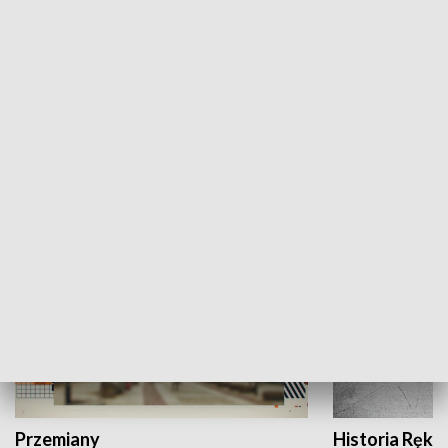
Moje miejsce
Winda region
HISTORIA
Przemiany
Historia Ręką