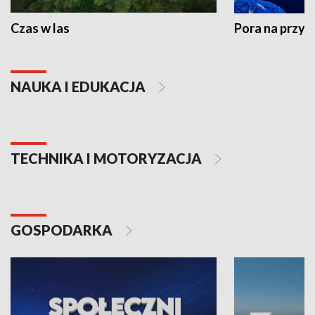
Czas w las
Pora na przyr
NAUKA I EDUKACJA
TECHNIKA I MOTORYZACJA
GOSPODARKA