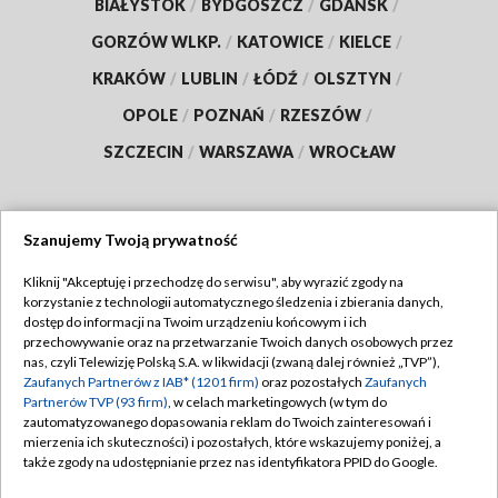
BIAŁYSTOK
/
BYDGOSZCZ
/
GDAŃSK
/
GORZÓW WLKP.
/
KATOWICE
/
KIELCE
/
KRAKÓW
/
LUBLIN
/
ŁÓDŹ
/
OLSZTYN
/
OPOLE
/
POZNAŃ
/
RZESZÓW
/
SZCZECIN
/
WARSZAWA
/
WROCŁAW
Szanujemy Twoją prywatność
Dołącz do nas:
Kliknij "Akceptuję i przechodzę do serwisu", aby wyrazić zgody na
korzystanie z technologii automatycznego śledzenia i zbierania danych,
TVP
dostęp do informacji na Twoim urządzeniu końcowym i ich
Abonament TVP
przechowywanie oraz na przetwarzanie Twoich danych osobowych przez
Regulamin TVP
nas, czyli Telewizję Polską S.A. w likwidacji (zwaną dalej również „TVP”),
Emisja w TVP
Zaufanych Partnerów z IAB* (1201 firm)
oraz pozostałych
Zaufanych
Polityka prywatności
Partnerów TVP (93 firm)
, w celach marketingowych (w tym do
Centrum informacji TVP
Moje zgody
zautomatyzowanego dopasowania reklam do Twoich zainteresowań i
mierzenia ich skuteczności) i pozostałych, które wskazujemy poniżej, a
Naziemna Telewizja Cyfrowa
Pomoc
także zgody na udostępnianie przez nas identyfikatora PPID do Google.
Sklep TVP
Biuro reklamy