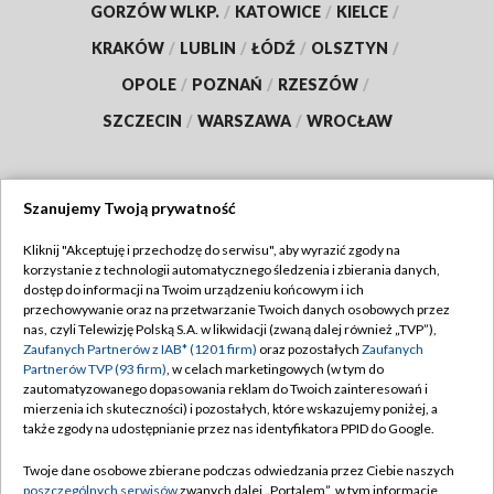
GORZÓW WLKP.
/
KATOWICE
/
KIELCE
/
KRAKÓW
/
LUBLIN
/
ŁÓDŹ
/
OLSZTYN
/
OPOLE
/
POZNAŃ
/
RZESZÓW
/
SZCZECIN
/
WARSZAWA
/
WROCŁAW
Szanujemy Twoją prywatność
Dołącz do nas:
Kliknij "Akceptuję i przechodzę do serwisu", aby wyrazić zgody na
korzystanie z technologii automatycznego śledzenia i zbierania danych,
TVP
dostęp do informacji na Twoim urządzeniu końcowym i ich
Abonament TVP
przechowywanie oraz na przetwarzanie Twoich danych osobowych przez
Regulamin TVP
nas, czyli Telewizję Polską S.A. w likwidacji (zwaną dalej również „TVP”),
Emisja w TVP
Polityka prywatności
Zaufanych Partnerów z IAB* (1201 firm)
oraz pozostałych
Zaufanych
Partnerów TVP (93 firm)
, w celach marketingowych (w tym do
Centrum informacji TVP
Moje zgody
zautomatyzowanego dopasowania reklam do Twoich zainteresowań i
mierzenia ich skuteczności) i pozostałych, które wskazujemy poniżej, a
Naziemna Telewizja Cyfrowa
Pomoc
także zgody na udostępnianie przez nas identyfikatora PPID do Google.
Sklep TVP
Biuro reklamy
Twoje dane osobowe zbierane podczas odwiedzania przez Ciebie naszych
Rada Programowa
Kontakt
poszczególnych serwisów
zwanych dalej „Portalem”, w tym informacje