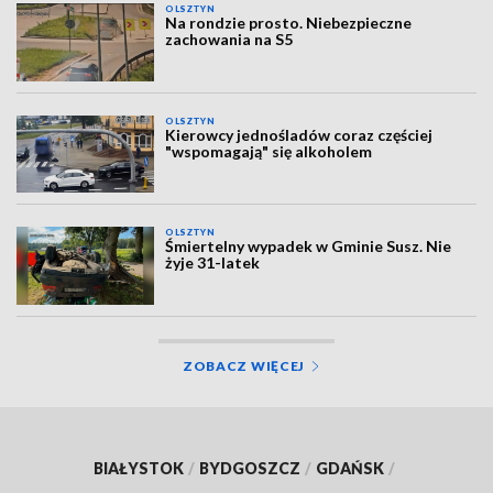
OLSZTYN
Na rondzie prosto. Niebezpieczne
zachowania na S5
OLSZTYN
Kierowcy jednośladów coraz częściej
"wspomagają" się alkoholem
OLSZTYN
Śmiertelny wypadek w Gminie Susz. Nie
żyje 31-latek
ZOBACZ WIĘCEJ
BIAŁYSTOK
/
BYDGOSZCZ
/
GDAŃSK
/